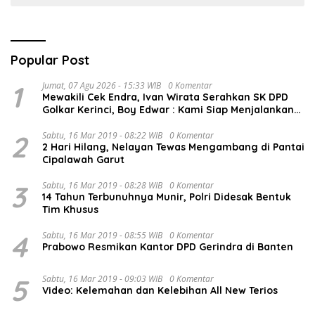
Popular Post
1
Jumat, 07 Agu 2026 - 15:33 WIB
0 Komentar
Mewakili Cek Endra, Ivan Wirata Serahkan SK DPD
Golkar Kerinci, Boy Edwar : Kami Siap Menjalankan
Amanah
2
Sabtu, 16 Mar 2019 - 08:22 WIB
0 Komentar
2 Hari Hilang, Nelayan Tewas Mengambang di Pantai
Cipalawah Garut
3
Sabtu, 16 Mar 2019 - 08:28 WIB
0 Komentar
14 Tahun Terbunuhnya Munir, Polri Didesak Bentuk
Tim Khusus
4
Sabtu, 16 Mar 2019 - 08:55 WIB
0 Komentar
Prabowo Resmikan Kantor DPD Gerindra di Banten
5
Sabtu, 16 Mar 2019 - 09:03 WIB
0 Komentar
Video: Kelemahan dan Kelebihan All New Terios