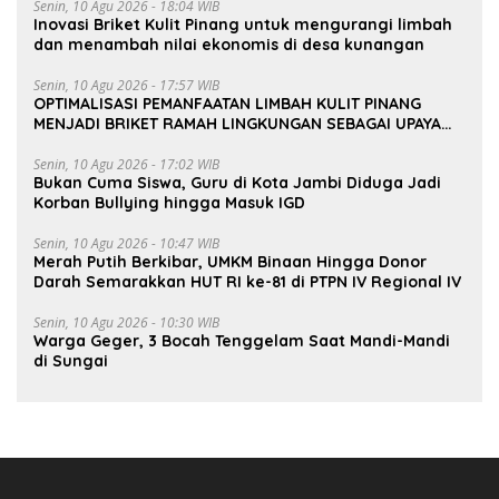
Senin, 10 Agu 2026 - 18:04 WIB
Inovasi Briket Kulit Pinang untuk mengurangi limbah
dan menambah nilai ekonomis di desa kunangan
Senin, 10 Agu 2026 - 17:57 WIB
OPTIMALISASI PEMANFAATAN LIMBAH KULIT PINANG
MENJADI BRIKET RAMAH LINGKUNGAN SEBAGAI UPAYA
PENINGKATAN NILAI EKONOMI MASYARAKAT DESA
KUNANGAN
Senin, 10 Agu 2026 - 17:02 WIB
Bukan Cuma Siswa, Guru di Kota Jambi Diduga Jadi
Korban Bullying hingga Masuk IGD
Senin, 10 Agu 2026 - 10:47 WIB
Merah Putih Berkibar, UMKM Binaan Hingga Donor
Darah Semarakkan HUT RI ke-81 di PTPN IV Regional IV
Senin, 10 Agu 2026 - 10:30 WIB
Warga Geger, 3 Bocah Tenggelam Saat Mandi-Mandi
di Sungai