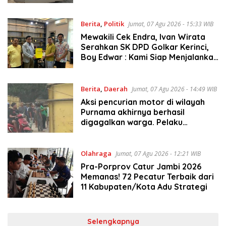
Berita
,
Politik
Jumat, 07 Agu 2026 - 15:33 WIB
Mewakili Cek Endra, Ivan Wirata
Serahkan SK DPD Golkar Kerinci,
Boy Edwar : Kami Siap Menjalankan
Amanah
Berita
,
Daerah
Jumat, 07 Agu 2026 - 14:49 WIB
Aksi pencurian motor di wilayah
Purnama akhirnya berhasil
digagalkan warga. Pelaku
diamankan di depan pom bensin
Mayang
Olahraga
Jumat, 07 Agu 2026 - 12:21 WIB
Pra-Porprov Catur Jambi 2026
Memanas! 72 Pecatur Terbaik dari
11 Kabupaten/Kota Adu Strategi
Selengkapnya