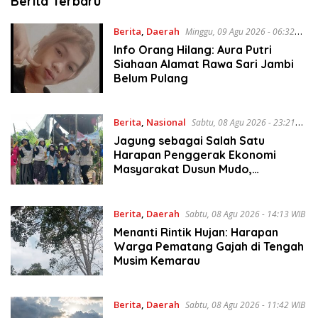
Jurnaljambi.co
Berita Terbaru
Berita
,
Daerah
Minggu, 09 Agu 2026 - 06:32
WIB
Info Orang Hilang: Aura Putri
Siahaan Alamat Rawa Sari Jambi
Belum Pulang
Berita
,
Nasional
Sabtu, 08 Agu 2026 - 23:21
WIB
Jagung sebagai Salah Satu
Harapan Penggerak Ekonomi
Masyarakat Dusun Mudo,
Kecamatan Taman Rajo.
Berita
,
Daerah
Sabtu, 08 Agu 2026 - 14:13 WIB
Menanti Rintik Hujan: Harapan
Warga Pematang Gajah di Tengah
Musim Kemarau
Berita
,
Daerah
Sabtu, 08 Agu 2026 - 11:42 WIB