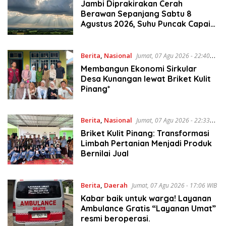
Jambi Diprakirakan Cerah
Berawan Sepanjang Sabtu 8
Agustus 2026, Suhu Puncak Capai
33°C
Berita
,
Nasional
Jumat, 07 Agu 2026 - 22:40
WIB
Membangun Ekonomi Sirkular
Desa Kunangan lewat Briket Kulit
Pinang*
Berita
,
Nasional
Jumat, 07 Agu 2026 - 22:33
WIB
Briket Kulit Pinang: Transformasi
Limbah Pertanian Menjadi Produk
Bernilai Jual
Berita
,
Daerah
Jumat, 07 Agu 2026 - 17:06 WIB
Kabar baik untuk warga! Layanan
Ambulance Gratis “Layanan Umat”
resmi beroperasi.