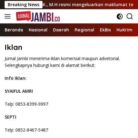
Langsung
risno H. Siregar, S.I.K., M.H resmi mengeluarkan maklumat tega
Breaking News
ke
konten
Beranda
Nasional
Daerah
Regional
EkBis
HuKrim
Iklan
Jurnal Jambi menerima iklan komersial maupun advetorial.
Selengkapnya hubungi kami di alamat berikut:
Info Iklan:
SYAIFUL AMRI
Telp: 0853-8399-9997
SEPTI
Telp: 0852-8467-5487