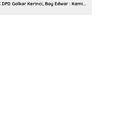
 DPD Golkar Kerinci, Boy Edwar : Kami
iap Menjalankan Amanah