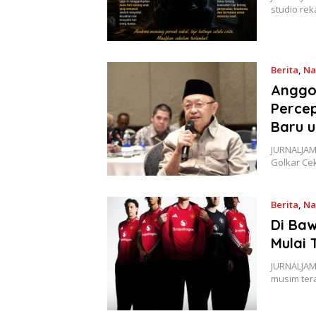
studio re
Berita
,
Na
Anggo
Percep
Baru u
JURNALJAMB
Golkar C
Berita
,
Na
Di Baw
Mulai 
JURNALJAM
musim tera