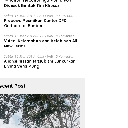
14 Tahun Terbunuhnya Munir, Polri
Didesak Bentuk Tim Khusus
Sabtu, 16 Mar 2019 - 08:55 WIB
0 Komentar
Prabowo Resmikan Kantor DPD
Gerindra di Banten
Sabtu, 16 Mar 2019 - 09:03 WIB
0 Komentar
Video: Kelemahan dan Kelebihan All
New Terios
Sabtu, 16 Mar 2019 - 09:37 WIB
0 Komentar
Aliansi Nissan-Mitsubishi Luncurkan
Livina Versi Mungil
ecent Post