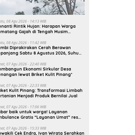
btu, 08 Agu 2026 - 14:13 WIB
nanti Rintik Hujan: Harapan Warga
ematang Gajah di Tengah Musim
emarau
btu, 08 Agu 2026 - 11:42 WIB
ambi Diprakirakan Cerah Berawan
panjang Sabtu 8 Agustus 2026, Suhu
ncak Capai 33°C
mat, 07 Agu 2026 - 22:40 WIB
embangun Ekonomi Sirkular Desa
nangan lewat Briket Kulit Pinang*
mat, 07 Agu 2026 - 22:33 WIB
iket Kulit Pinang: Transformasi Limbah
rtanian Menjadi Produk Bernilai Jual
mat, 07 Agu 2026 - 17:06 WIB
bar baik untuk warga! Layanan
mbulance Gratis “Layanan Umat” resmi
roperasi.
mat, 07 Agu 2026 - 15:33 WIB
wakili Cek Endra, Ivan Wirata Serahkan