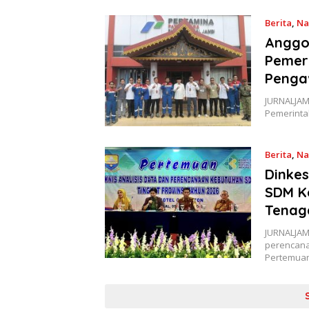
Berita
,
Na
Anggo
Pemeri
Pengaw
JURNALJAM
Pemerinta
Berita
,
Na
Dinkes
SDM K
Tenag
JURNALJAM
perencana
Pertemua