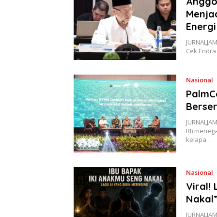
Anggot
Menja
Energ
JURNALJAMB
Cek Endra
Nasional
PalmCo
Berser
JURNALJAM
RI) menega
kelapa…
Nasional
Viral!
Nakal”
JURNALJAMB