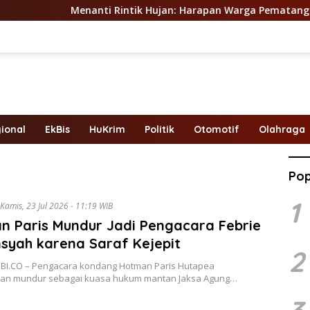
Menanti Rintik Hujan: Harapan Warga Pematang Gajah di
ional
EkBis
HuKrim
Politik
Otomotif
Olahraga
Pop
1
Kamis, 23 Jul 2026 - 11:19 WIB
n Paris Mundur Jadi Pengacara Febrie
syah karena Saraf Kejepit
2
BI.CO – Pengacara kondang Hotman Paris Hutapea
an mundur sebagai kuasa hukum mantan Jaksa Agung…