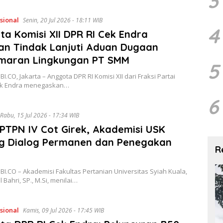
3
sional
Senin, 20 Jul 2026 - 18:11 WIB
4
a Komisi XII DPR RI Cek Endra
an Tindak Lanjuti Aduan Dugaan
maran Lingkungan PT SMM
5
I.CO, Jakarta – Anggota DPR RI Komisi XII dari Fraksi Partai
ek Endra menegaskan…
6
Rabu, 15 Jul 2026 - 17:34 WIB
PTPN IV Cot Girek, Akademisi USK
g Dialog Permanen dan Penegakan
R
m
I.CO – Akademisi Fakultas Pertanian Universitas Syiah Kuala,
ul Bahri, SP., M.Si, menilai…
sional
Kamis, 09 Jul 2026 - 17:45 WIB