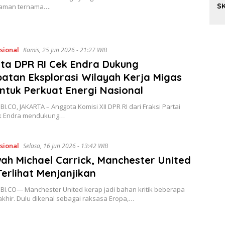
SK
kaman ternama….
S
sional
Kamis, 25 Jun 2026 - 21:27 WIB
ta DPR RI Cek Endra Dukung
atan Eksplorasi Wilayah Kerja Migas
ntuk Perkuat Energi Nasional
I.CO, JAKARTA – Anggota Komisi XII DPR RI dari Fraksi Partai
ek Endra mendukung…
sional
Selasa, 16 Jun 2026 - 13:42 WIB
ah Michael Carrick, Manchester United
Terlihat Menjanjikan
BI.CO— Manchester United kerap jadi bahan kritik beberapa
khir. Dulu dikenal sebagai raksasa Eropa,…