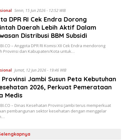
sional
Senin, 15 Jun 2026 - 12:52 WIB
ta DPR RI Cek Endra Dorong
ntah Daerah Lebih Aktif Dalam
asan Distribusi BBM Subsidi
BI.CO – Anggota DPR RI Komisi XII Cek Endra mendorong
h Provinsi dan Kabupaten/Kota untuk…
sional
Jumat, 12 Jun 2026 - 19:46 WIB
 Provinsi Jambi Susun Peta Kebutuhan
esehatan 2026, Perkuat Pemerataan
a Medis
BI.CO – Dinas Kesehatan Provinsi Jambi terus memperkuat
an pembangunan sektor kesehatan dengan menggelar
n…
Selengkapnya