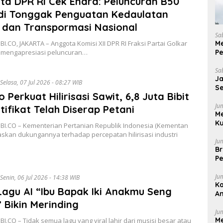
a DPR RI Cek Endra: Peluncuran B50
di Tonggak Penguatan Kedaulatan
i dan Transpormasi Nasional
Sa
Me
I.CO, JAKARTA – Anggota Komisi XII DPR RI Fraksi Partai Golkar
P
 mengapresiasi peluncuran…
K
Sa
J
Selasa, 07 Jul 2026 - 08:27 WIB
Se
 Perkuat Hilirisasi Sawit, 6,8 Juta Bibit
Pu
Ju
tifikat Telah Diserap Petani
M
Ku
BI.CO – Kementerian Pertanian Republik Indonesia (Kementan
skan dukungannya terhadap percepatan hilirisasi industri
Ju
Br
Pe
Ju
Senin, 06 Jul 2026 - 14:38 WIB
Ka
 Lagu AI “Ibu Bapak Iki Anakmu Seng
A
be
 Bikin Merinding
Ju
Me
I.CO – Tidak semua lagu yang viral lahir dari musisi besar atau