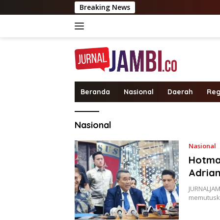
Langsung
Breaking News
ke
konten
Beranda
Nasional
Daerah
Reg
Nasional
Nasional
Hotma
Adrian
JURNALJAM
memutusk