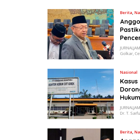
Berita
,
Na
Anggot
Pastik
Pence
JURNALJAMB
Golkar, C
Nasional
Kasus 
Doron
Huku
JURNALJAMB
Dr. T. Saif
Berita
,
Na