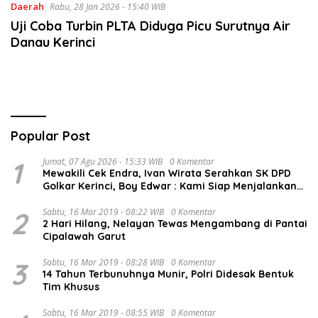
Daerah
Rabu, 28 Jan 2026 - 15:40 WIB
Uji Coba Turbin PLTA Diduga Picu Surutnya Air
Danau Kerinci
Popular Post
1
Jumat, 07 Agu 2026 - 15:33 WIB
0 Komentar
Mewakili Cek Endra, Ivan Wirata Serahkan SK DPD
Golkar Kerinci, Boy Edwar : Kami Siap Menjalankan
Amanah
2
Sabtu, 16 Mar 2019 - 08:22 WIB
0 Komentar
2 Hari Hilang, Nelayan Tewas Mengambang di Pantai
Cipalawah Garut
3
Sabtu, 16 Mar 2019 - 08:28 WIB
0 Komentar
14 Tahun Terbunuhnya Munir, Polri Didesak Bentuk
Tim Khusus
Sabtu, 16 Mar 2019 - 08:55 WIB
0 Komentar