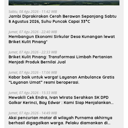
Sabtu, 08 Agu 2026 - 11:42 WIB
Jambi Diprakirakan Cerah Berawan Sepanjang Sabtu
8 Agustus 2026, Suhu Puncak Capai 33°C
Jumat, 07 Agu 2026 - 22:40 WIB
Membangun Ekonomi Sirkular Desa Kunangan lewat
Briket Kulit Pinang*
Jumat, 07 Agu 2026 - 22:33 WIB
Briket Kulit Pinang: Transformasi Limbah Pertanian
Menjadi Produk Bernilai Jual
Jumat, 07 Agu 2026 - 17:06 WIB
Kabar baik untuk warga! Layanan Ambulance Gratis
“Layanan Umat” resmi beroperasi.
Jumat, 07 Agu 2026 - 15:33 WIB
Mewakili Cek Endra, Ivan Wirata Serahkan SK DPD
Golkar Kerinci, Boy Edwar : Kami Siap Menjalankan
Amanah
Jumat, 07 Agu 2026 - 14:49 WIB
Aksi pencurian motor di wilayah Purnama akhirnya
berhasil digagalkan warga. Pelaku diamankan di