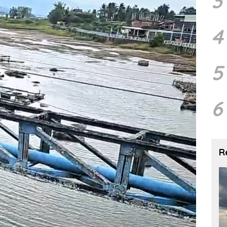
3
4
5
6
R