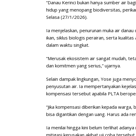
“Danau Kerinci bukan hanya sumber air bagi
hidup yang menopang biodiversitas, perika
Selasa (27/1/2026).
Ia menjelaskan, penurunan muka air danau 
ikan, siklus biologis perairan, serta kualita
dalam waktu singkat.
“Merusak ekosistem air sangat mudah, te
dan komitmen yang serius,” ujarnya.
Selain dampak lingkungan, Yose juga meny
penyusutan air. Ia mempertanyakan kejelas
kompensasi tersebut apabila PLTA beroper
“Jika kompensasi diberikan kepada warga,
bisa digantikan dengan uang. Harus ada re
Ia menilai hingga kini belum terlihat adanya
mitigasi kerusakan akibat uji coba tersebut