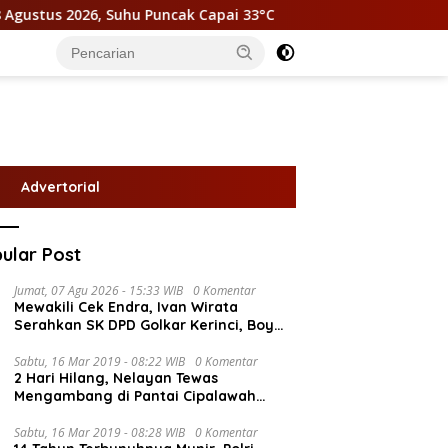
uncak Capai 33°C
Membangun Ekonomi Sirkular Desa Kun
Advertorial
ular Post
Jumat, 07 Agu 2026 - 15:33 WIB
0 Komentar
Mewakili Cek Endra, Ivan Wirata
Serahkan SK DPD Golkar Kerinci, Boy
Edwar : Kami Siap Menjalankan
Amanah
Sabtu, 16 Mar 2019 - 08:22 WIB
0 Komentar
2 Hari Hilang, Nelayan Tewas
Mengambang di Pantai Cipalawah
Garut
Sabtu, 16 Mar 2019 - 08:28 WIB
0 Komentar