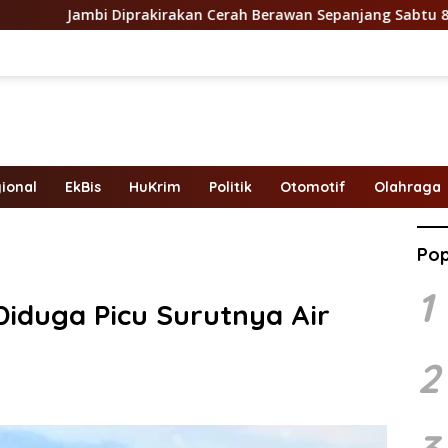
irakan Cerah Berawan Sepanjang Sabtu 8 Agustus 2026, Suhu P
ional
EkBis
HuKrim
Politik
Otomotif
Olahraga
Pop
1
Diduga Picu Surutnya Air
2