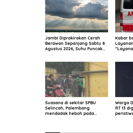
Jambi Diprakirakan Cerah
Kabar b
Berawan Sepanjang Sabtu 8
Layanan
Agustus 2026, Suhu Puncak
“Layana
Capai 33°C
beropera
Suasana di sekitar SPBU
Warga D
Selincah, Palembang
RT 13 d
mendadak heboh pada
peristiw
Jumat siang7 Agustus 2026.
jaringan
hari.