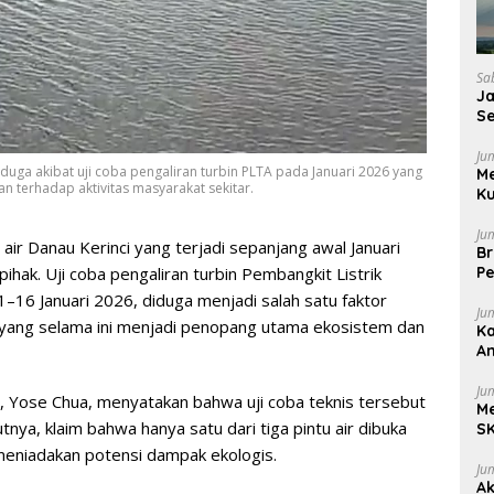
Sa
J
Se
Pu
Ju
diduga akibat uji coba pengaliran turbin PLTA pada Januari 2026 yang
M
 terhadap aktivitas masyarakat sekitar.
Ku
Ju
ir Danau Kerinci yang terjadi sepanjang awal Januari
Br
Pe
hak. Uji coba pengaliran turbin Pembangkit Listrik
–16 Januari 2026, diduga menjadi salah satu faktor
Ju
 yang selama ini menjadi penopang utama ekosistem dan
Ka
A
be
Ju
, Yose Chua, menyatakan bahwa uji coba teknis tersebut
Me
nya, klaim bahwa hanya satu dari tiga pintu air dibuka
SK
S
meniadakan potensi dampak ekologis.
Ju
Ak