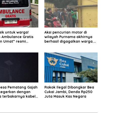
aik untuk warga!
Aksi pencurian motor di
 Ambulance Gratis
wilayah Purnama akhirnya
n Umat” resmi
berhasil digagalkan warga.
si.
Pelaku diamankan di depan
pom bensin Mayang
esa Pematang Gajah
Rokok Ilegal Dibongkar Bea
igegerkan dengan
Cukai Jambi, Denda Rp250
a terbakarnya kabel
Juta Masuk Kas Negara
 listrik pada malam