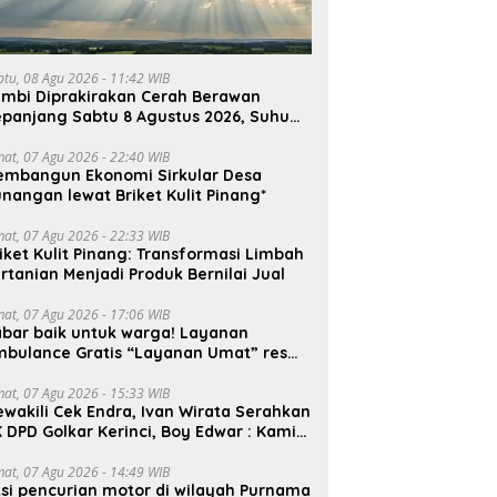
btu, 08 Agu 2026 - 11:42 WIB
ambi Diprakirakan Cerah Berawan
panjang Sabtu 8 Agustus 2026, Suhu
ncak Capai 33°C
mat, 07 Agu 2026 - 22:40 WIB
embangun Ekonomi Sirkular Desa
nangan lewat Briket Kulit Pinang*
mat, 07 Agu 2026 - 22:33 WIB
iket Kulit Pinang: Transformasi Limbah
rtanian Menjadi Produk Bernilai Jual
mat, 07 Agu 2026 - 17:06 WIB
bar baik untuk warga! Layanan
mbulance Gratis “Layanan Umat” resmi
roperasi.
mat, 07 Agu 2026 - 15:33 WIB
wakili Cek Endra, Ivan Wirata Serahkan
 DPD Golkar Kerinci, Boy Edwar : Kami
iap Menjalankan Amanah
mat, 07 Agu 2026 - 14:49 WIB
si pencurian motor di wilayah Purnama