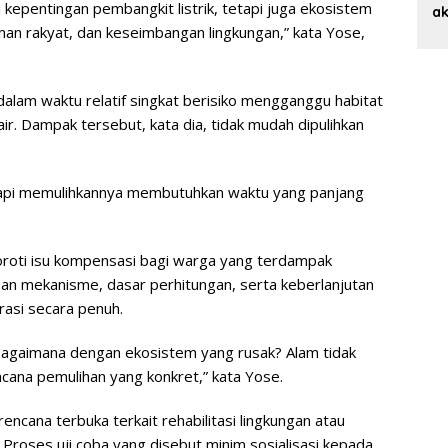
 kepentingan pembangkit listrik, tetapi juga ekosistem
ak
P
nan rakyat, dan keseimbangan lingkungan,” kata Yose,
M
dalam waktu relatif singkat berisiko mengganggu habitat
s air. Dampak tersebut, kata dia, tidak mudah dipulihkan
tapi memulihkannya membutuhkan waktu yang panjang
oroti isu kompensasi bagi warga yang terdampak
an mekanisme, dasar perhitungan, serta keberlanjutan
asi secara penuh.
 bagaimana dengan ekosistem yang rusak? Alam tidak
ncana pemulihan yang konkret,” kata Yose.
 rencana terbuka terkait rehabilitasi lingkungan atau
. Proses uji coba yang disebut minim sosialisasi kepada