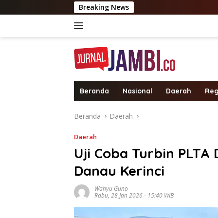
Langsung
Breaking News
Jambi Diprak
ke
konten
Beranda
Nasional
Daerah
Reg
Beranda
Daerah
Daerah
Uji Coba Turbin PLTA 
Danau Kerinci
Wahyu Guno
Rabu, 28 Jan 2026 - 15:40 WIB