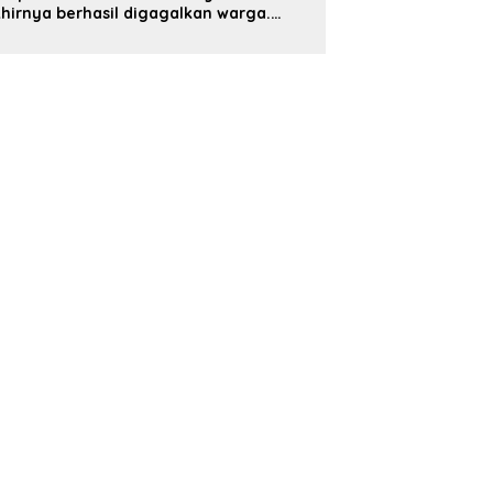
hirnya berhasil digagalkan warga.
elaku diamankan di depan pom bensin
ayang