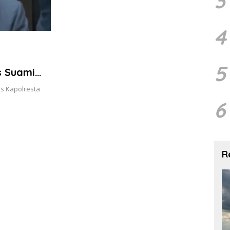
3
4
5
s Suami
is Kapolresta
6
R