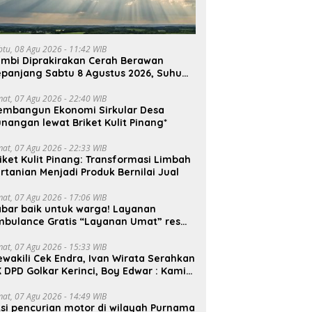
btu, 08 Agu 2026 - 11:42 WIB
ambi Diprakirakan Cerah Berawan
panjang Sabtu 8 Agustus 2026, Suhu
ncak Capai 33°C
mat, 07 Agu 2026 - 22:40 WIB
embangun Ekonomi Sirkular Desa
nangan lewat Briket Kulit Pinang*
mat, 07 Agu 2026 - 22:33 WIB
iket Kulit Pinang: Transformasi Limbah
rtanian Menjadi Produk Bernilai Jual
mat, 07 Agu 2026 - 17:06 WIB
bar baik untuk warga! Layanan
mbulance Gratis “Layanan Umat” resmi
roperasi.
mat, 07 Agu 2026 - 15:33 WIB
wakili Cek Endra, Ivan Wirata Serahkan
 DPD Golkar Kerinci, Boy Edwar : Kami
iap Menjalankan Amanah
mat, 07 Agu 2026 - 14:49 WIB
si pencurian motor di wilayah Purnama