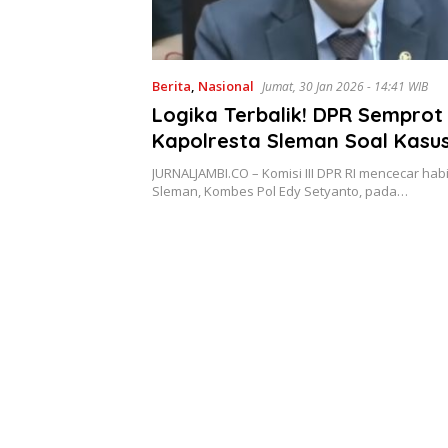
Berita
,
Nasional
Jumat, 30 Jan 2026 - 14:41 WIB
Logika Terbalik! DPR Semprot
Kapolresta Sleman Soal Kasu
Bela Istri
JURNALJAMBI.CO – Komisi III DPR RI mencecar hab
Sleman, Kombes Pol Edy Setyanto, pada…