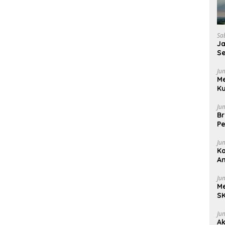
Sa
J
Se
Pu
Ju
M
Ku
Ju
Br
Pe
Ju
Ka
A
be
Ju
Me
SK
S
Ju
Ak