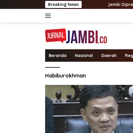
Langsung
Breaking News
Jambi Diprakiraka
ke
konten
Beranda
Nasional
Daerah
Reg
Habiburokhman