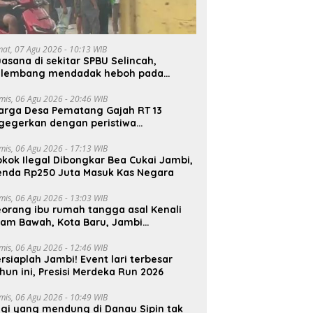
mat, 07 Agu 2026 - 10:13 WIB
asana di sekitar SPBU Selincah,
alembang mendadak heboh pada
mat siang7 Agustus 2026.
mis, 06 Agu 2026 - 20:46 WIB
arga Desa Pematang Gajah RT 13
gegerkan dengan peristiwa
rbakarnya kabel jaringan listrik pada
lam hari.
mis, 06 Agu 2026 - 17:13 WIB
kok Ilegal Dibongkar Bea Cukai Jambi,
enda Rp250 Juta Masuk Kas Negara
mis, 06 Agu 2026 - 13:03 WIB
orang ibu rumah tangga asal Kenali
sam Bawah, Kota Baru, Jambi
laporkan hilang sejak 6 hari lalu.
ngga saat ini keberadaannya belum
mis, 06 Agu 2026 - 12:46 WIB
rsiaplah Jambi! Event lari terbesar
ketahui.
hun ini, Presisi Merdeka Run 2026
mis, 06 Agu 2026 - 10:49 WIB
gi yang mendung di Danau Sipin tak