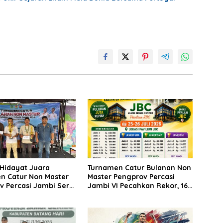
 Hidayat Juara
Turnamen Catur Bulanan Non
n Catur Non Master
Master Pengprov Percasi
 Percasi Jambi Seri
Jambi VI Pecahkan Rekor, 160
Pecatur Siap Bertanding di
Paviliun JBC