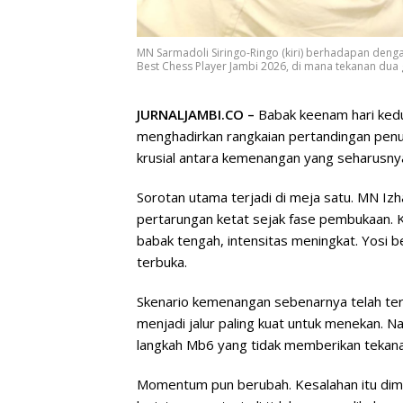
MN Sarmadoli Siringo-Ringo (kiri) berhadapan den
Best Chess Player Jambi 2026, di mana tekanan dua 
JURNALJAMBI.CO –
Babak keenam hari ked
menghadirkan rangkaian pertandingan penuh
krusial antara kemenangan yang seharusnya 
Sorotan utama terjadi di meja satu. MN Iz
pertarungan ketat sejak fase pembukaan. Ke
babak tengah, intensitas meningkat. Yosi b
terbuka.
Skenario kemenangan sebenarnya telah terb
menjadi jalur paling kuat untuk menekan. Na
langkah Mb6 yang tidak memberikan tekana
Momentum pun berubah. Kesalahan itu diman