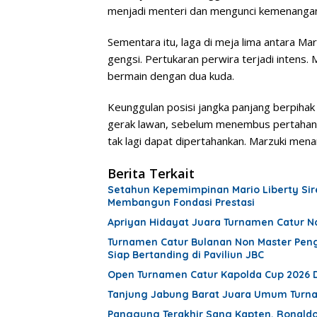
menjadi menteri dan mengunci kemenanga
Sementara itu, laga di meja lima antara M
gengsi. Pertukaran perwira terjadi intens
bermain dengan dua kuda.
Keunggulan posisi jangka panjang berpiha
gerak lawan, sebelum menembus pertahanan
tak lagi dapat dipertahankan. Marzuki mena
Berita Terkait
Setahun Kepemimpinan Mario Liberty Sire
Membangun Fondasi Prestasi
Apriyan Hidayat Juara Turnamen Catur No
Turnamen Catur Bulanan Non Master Pengp
Siap Bertanding di Paviliun JBC
Open Turnamen Catur Kapolda Cup 2026 Di
Tanjung Jabung Barat Juara Umum Turnam
Panggung Terakhir Sang Kapten, Ronaldo