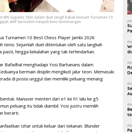
gan MN Sugianto Tjhin dalam duel sengit babak keenam Turnamen 10
Ju
gajah aktif Sarmadoli menjadi kunci kemenangan.
Su
P
Ju
ua Turnamen 10 Best Chess Player Jambi 2026
Ka
 tensi. Sejumlah duel ditentukan oleh satu langkah
W
pasti, hingga kekalahan yang tak terhindarkan.
di
te
ma
Ka
har Bafadhal menghadapi Yosi Barhanans dalam
Ro
duanya bermain disiplin mengikuti jalur teori. Memasuki
D
erada di posisi unggul dan memiliki peluang menang
Ka
Se
A
entuk. Manuver menteri dari e1 ke h1 lalu ke g5
di
Hi
Ka
mun peluang itu tidak diambil. Yosi justru memilih
Be
di
n berarti.
ta
Ka
faatkan Izhar untuk keluar dari tekanan. Blunder
Pa