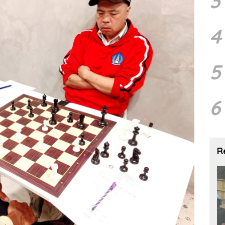
3
4
5
6
R