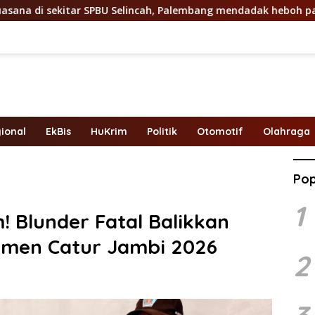
 Selincah, Palembang mendadak heboh pada Jumat siang7 Agust
ional
EkBis
HuKrim
Politik
Otomotif
Olahraga
Pop
1
 Blunder Fatal Balikkan
men Catur Jambi 2026
2