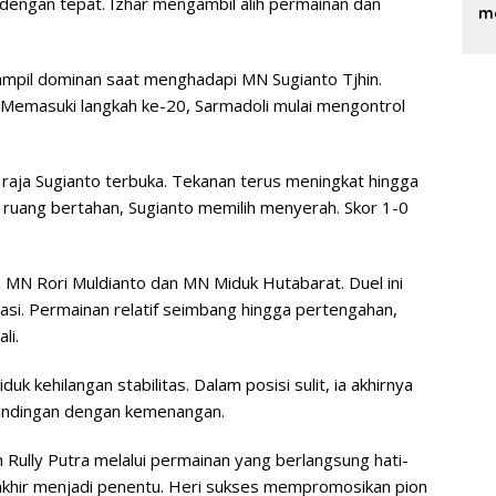
 dengan tepat. Izhar mengambil alih permainan dan
me
tampil dominan saat menghadapi MN Sugianto Tjhin.
 Memasuki langkah ke-20, Sarmadoli mulai mengontrol
 raja Sugianto terbuka. Tekanan terus meningkat hingga
a ruang bertahan, Sugianto memilih menyerah. Skor 1-0
MN Rori Muldianto dan MN Miduk Hutabarat. Duel ini
si. Permainan relatif seimbang hingga pertengahan,
li.
 kehilangan stabilitas. Dalam posisi sulit, ia akhirnya
tandingan dengan kemenangan.
Rully Putra melalui permainan yang berlangsung hati-
e akhir menjadi penentu. Heri sukses mempromosikan pion