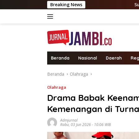
Langsung
Breaking News
Suasana di sekitar SPBU
ke
konten
Beranda
Nasional
Daerah
Reg
Beranda
Olahraga
Olahraga
Drama Babak Keenam!
Kemenangan di Turna
Admjurnal
Rabu, 03 Jun 2026 - 10:06 WIB