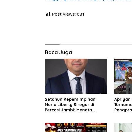
Post Views:
681
Baca Juga
Setahun Kepemimpinan
Apriyan
Mario Liberty Siregar di
Turname
Percasi Jambi: Menata
Pengprov
Organisasi, Membangun
ke-6
Fondasi Prestasi