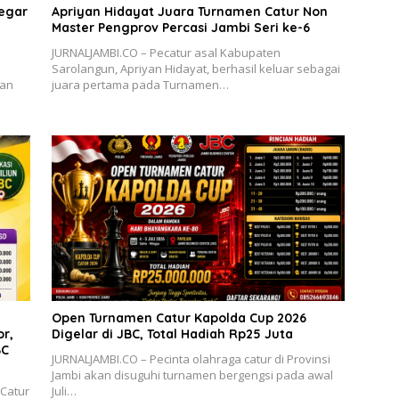
egar
Apriyan Hidayat Juara Turnamen Catur Non
Master Pengprov Percasi Jambi Seri ke-6
JURNALJAMBI.CO – Pecatur asal Kabupaten
Sarolangun, Apriyan Hidayat, berhasil keluar sebagai
uan
juara pertama pada Turnamen…
Open Turnamen Catur Kapolda Cup 2026
r,
Digelar di JBC, Total Hadiah Rp25 Juta
BC
JURNALJAMBI.CO – Pecinta olahraga catur di Provinsi
Jambi akan disuguhi turnamen bergengsi pada awal
 Catur
Juli…