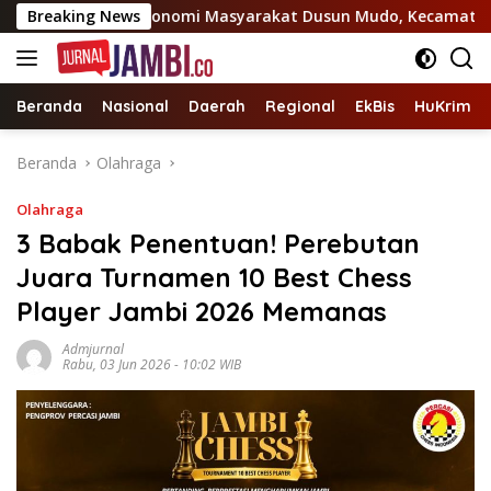
Langsung
enggerak Ekonomi Masyarakat Dusun Mudo, Kecamatan Taman R
Breaking News
ke
konten
Beranda
Nasional
Daerah
Regional
EkBis
HuKrim
Beranda
Olahraga
Olahraga
3 Babak Penentuan! Perebutan
Juara Turnamen 10 Best Chess
Player Jambi 2026 Memanas
Admjurnal
Rabu, 03 Jun 2026 - 10:02 WIB