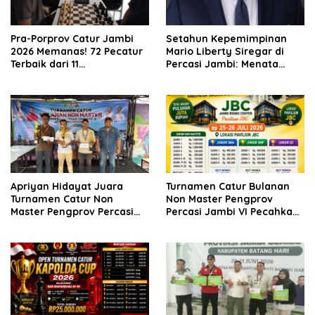
Pra-Porprov Catur Jambi
Setahun Kepemimpinan
2026 Memanas! 72 Pecatur
Mario Liberty Siregar di
Terbaik dari 11
Percasi Jambi: Menata
Kabupaten/Kota Adu
Organisasi, Membangun
Strategi
Fondasi Prestasi
Apriyan Hidayat Juara
Turnamen Catur Bulanan
Turnamen Catur Non
Non Master Pengprov
Master Pengprov Percasi
Percasi Jambi VI Pecahkan
Jambi Seri ke-6
Rekor, 160 Pecatur Siap
Bertanding di Paviliun JBC