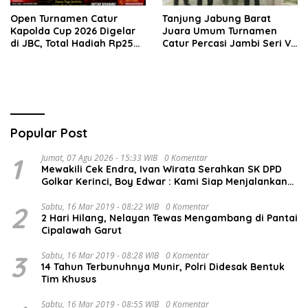
Open Turnamen Catur
Tanjung Jabung Barat
Kapolda Cup 2026 Digelar
Juara Umum Turnamen
di JBC, Total Hadiah Rp25
Catur Percasi Jambi Seri V
Juta
di Batang Hari
Popular Post
1
Jumat, 07 Agu 2026 - 15:33 WIB
0 Komentar
Mewakili Cek Endra, Ivan Wirata Serahkan SK DPD
Golkar Kerinci, Boy Edwar : Kami Siap Menjalankan
Amanah
2
Sabtu, 16 Mar 2019 - 08:22 WIB
0 Komentar
2 Hari Hilang, Nelayan Tewas Mengambang di Pantai
Cipalawah Garut
3
Sabtu, 16 Mar 2019 - 08:28 WIB
0 Komentar
14 Tahun Terbunuhnya Munir, Polri Didesak Bentuk
Tim Khusus
Sabtu, 16 Mar 2019 - 08:55 WIB
0 Komentar