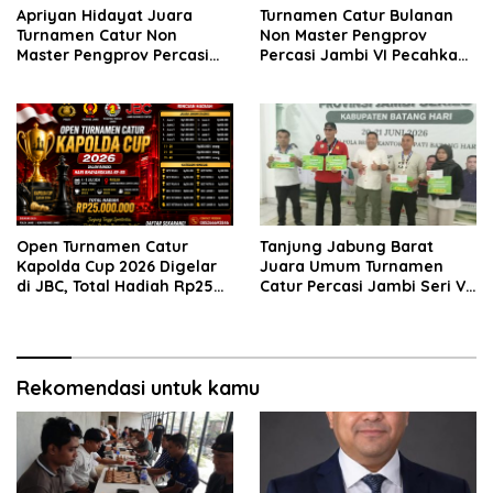
Apriyan Hidayat Juara
Turnamen Catur Bulanan
Turnamen Catur Non
Non Master Pengprov
Master Pengprov Percasi
Percasi Jambi VI Pecahkan
Jambi Seri ke-6
Rekor, 160 Pecatur Siap
Bertanding di Paviliun JBC
Open Turnamen Catur
Tanjung Jabung Barat
Kapolda Cup 2026 Digelar
Juara Umum Turnamen
di JBC, Total Hadiah Rp25
Catur Percasi Jambi Seri V
Juta
di Batang Hari
Rekomendasi untuk kamu