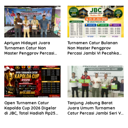
Strategi
Fondasi Prestasi
Apriyan Hidayat Juara
Turnamen Catur Bulanan
Turnamen Catur Non
Non Master Pengprov
Master Pengprov Percasi
Percasi Jambi VI Pecahkan
Jambi Seri ke-6
Rekor, 160 Pecatur Siap
Bertanding di Paviliun JBC
Open Turnamen Catur
Tanjung Jabung Barat
Kapolda Cup 2026 Digelar
Juara Umum Turnamen
di JBC, Total Hadiah Rp25
Catur Percasi Jambi Seri V
Juta
di Batang Hari