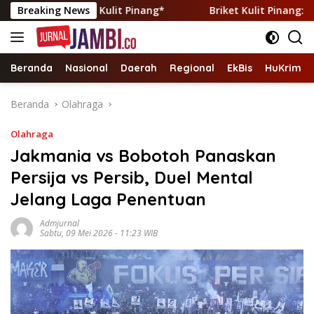
Langsung
t Briket Kulit Pinang*
Breaking News
Briket Kulit Pinang: Transform
ke
konten
Beranda
Nasional
Daerah
Regional
EkBis
HuKrim
Beranda
Olahraga
Olahraga
Jakmania vs Bobotoh Panaskan
Persija vs Persib, Duel Mental
Jelang Laga Penentuan
Admjurnal
Sabtu, 09 Mei 2026 - 11:23 WIB