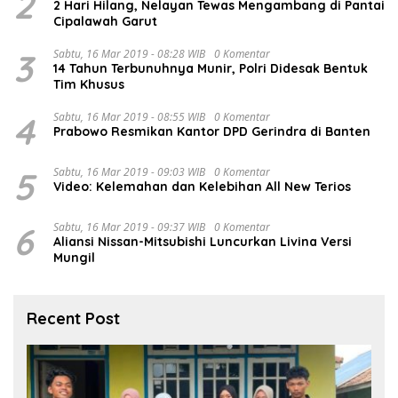
2
2 Hari Hilang, Nelayan Tewas Mengambang di Pantai
Cipalawah Garut
3
Sabtu, 16 Mar 2019 - 08:28 WIB
0 Komentar
14 Tahun Terbunuhnya Munir, Polri Didesak Bentuk
Tim Khusus
4
Sabtu, 16 Mar 2019 - 08:55 WIB
0 Komentar
Prabowo Resmikan Kantor DPD Gerindra di Banten
5
Sabtu, 16 Mar 2019 - 09:03 WIB
0 Komentar
Video: Kelemahan dan Kelebihan All New Terios
6
Sabtu, 16 Mar 2019 - 09:37 WIB
0 Komentar
Aliansi Nissan-Mitsubishi Luncurkan Livina Versi
Mungil
Recent Post