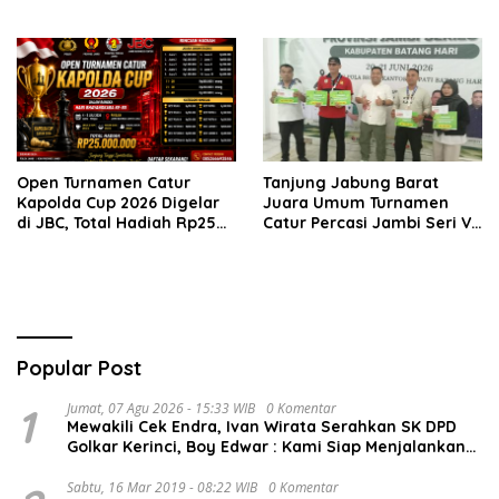
Jambi Seri ke-6
Rekor, 160 Pecatur Siap
Bertanding di Paviliun JBC
Open Turnamen Catur
Tanjung Jabung Barat
Kapolda Cup 2026 Digelar
Juara Umum Turnamen
di JBC, Total Hadiah Rp25
Catur Percasi Jambi Seri V
Juta
di Batang Hari
Popular Post
1
Jumat, 07 Agu 2026 - 15:33 WIB
0 Komentar
Mewakili Cek Endra, Ivan Wirata Serahkan SK DPD
Golkar Kerinci, Boy Edwar : Kami Siap Menjalankan
Amanah
Sabtu, 16 Mar 2019 - 08:22 WIB
0 Komentar