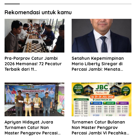
Rekomendasi untuk kamu
Pra-Porprov Catur Jambi
Setahun Kepemimpinan
2026 Memanas! 72 Pecatur
Mario Liberty Siregar di
Terbaik dari 11
Percasi Jambi: Menata
Kabupaten/Kota Adu
Organisasi, Membangun
Strategi
Fondasi Prestasi
Apriyan Hidayat Juara
Turnamen Catur Bulanan
Turnamen Catur Non
Non Master Pengprov
Master Pengprov Percasi
Percasi Jambi VI Pecahkan