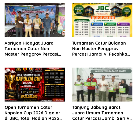
Strategi
Fondasi Prestasi
Apriyan Hidayat Juara
Turnamen Catur Bulanan
Turnamen Catur Non
Non Master Pengprov
Master Pengprov Percasi
Percasi Jambi VI Pecahkan
Jambi Seri ke-6
Rekor, 160 Pecatur Siap
Bertanding di Paviliun JBC
Open Turnamen Catur
Tanjung Jabung Barat
Kapolda Cup 2026 Digelar
Juara Umum Turnamen
di JBC, Total Hadiah Rp25
Catur Percasi Jambi Seri V
Juta
di Batang Hari