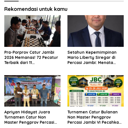
Rekomendasi untuk kamu
Pra-Porprov Catur Jambi
Setahun Kepemimpinan
2026 Memanas! 72 Pecatur
Mario Liberty Siregar di
Terbaik dari 11
Percasi Jambi: Menata
Kabupaten/Kota Adu
Organisasi, Membangun
Strategi
Fondasi Prestasi
Apriyan Hidayat Juara
Turnamen Catur Bulanan
Turnamen Catur Non
Non Master Pengprov
Master Pengprov Percasi
Percasi Jambi VI Pecahkan
Jambi Seri ke-6
Rekor, 160 Pecatur Siap