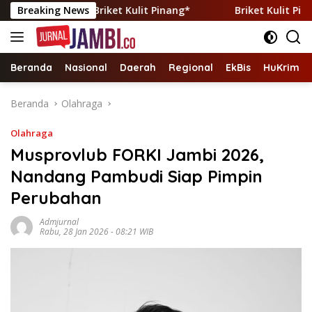
Langsung
 lewat Briket Kulit Pinang*
Breaking News
Briket Kulit Pinang: Tran
ke
konten
Beranda
Nasional
Daerah
Regional
EkBis
HuKrim
Beranda
Olahraga
Olahraga
Musprovlub FORKI Jambi 2026,
Nandang Pambudi Siap Pimpin
Perubahan
Admjurnal
Rabu, 28 Jan 2026 - 08:21 WIB