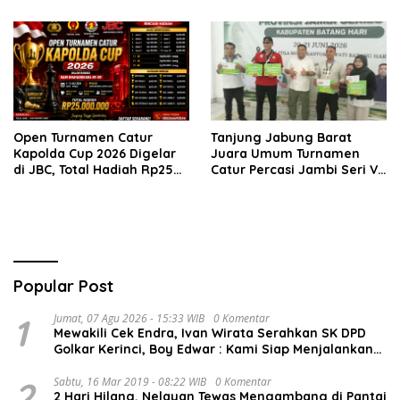
Bertanding di Paviliun JBC
Open Turnamen Catur
Tanjung Jabung Barat
Kapolda Cup 2026 Digelar
Juara Umum Turnamen
di JBC, Total Hadiah Rp25
Catur Percasi Jambi Seri V
Juta
di Batang Hari
Popular Post
1
Jumat, 07 Agu 2026 - 15:33 WIB
0 Komentar
Mewakili Cek Endra, Ivan Wirata Serahkan SK DPD
Golkar Kerinci, Boy Edwar : Kami Siap Menjalankan
Amanah
2
Sabtu, 16 Mar 2019 - 08:22 WIB
0 Komentar
2 Hari Hilang, Nelayan Tewas Mengambang di Pantai