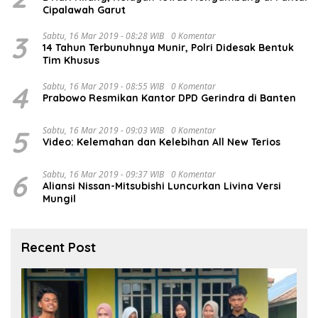
Cipalawah Garut
3
Sabtu, 16 Mar 2019 - 08:28 WIB
0 Komentar
14 Tahun Terbunuhnya Munir, Polri Didesak Bentuk
Tim Khusus
4
Sabtu, 16 Mar 2019 - 08:55 WIB
0 Komentar
Prabowo Resmikan Kantor DPD Gerindra di Banten
5
Sabtu, 16 Mar 2019 - 09:03 WIB
0 Komentar
Video: Kelemahan dan Kelebihan All New Terios
6
Sabtu, 16 Mar 2019 - 09:37 WIB
0 Komentar
Aliansi Nissan-Mitsubishi Luncurkan Livina Versi
Mungil
Recent Post