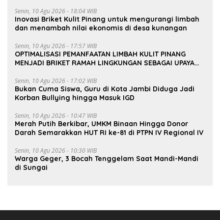
Senin, 10 Agu 2026 - 18:04 WIB
Inovasi Briket Kulit Pinang untuk mengurangi limbah
dan menambah nilai ekonomis di desa kunangan
Senin, 10 Agu 2026 - 17:57 WIB
OPTIMALISASI PEMANFAATAN LIMBAH KULIT PINANG
MENJADI BRIKET RAMAH LINGKUNGAN SEBAGAI UPAYA
PENINGKATAN NILAI EKONOMI MASYARAKAT DESA
KUNANGAN
Senin, 10 Agu 2026 - 17:02 WIB
Bukan Cuma Siswa, Guru di Kota Jambi Diduga Jadi
Korban Bullying hingga Masuk IGD
Senin, 10 Agu 2026 - 10:47 WIB
Merah Putih Berkibar, UMKM Binaan Hingga Donor
Darah Semarakkan HUT RI ke-81 di PTPN IV Regional IV
Senin, 10 Agu 2026 - 10:30 WIB
Warga Geger, 3 Bocah Tenggelam Saat Mandi-Mandi
di Sungai