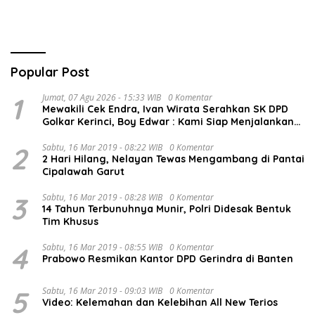
Popular Post
1
Jumat, 07 Agu 2026 - 15:33 WIB
0 Komentar
Mewakili Cek Endra, Ivan Wirata Serahkan SK DPD
Golkar Kerinci, Boy Edwar : Kami Siap Menjalankan
Amanah
2
Sabtu, 16 Mar 2019 - 08:22 WIB
0 Komentar
2 Hari Hilang, Nelayan Tewas Mengambang di Pantai
Cipalawah Garut
3
Sabtu, 16 Mar 2019 - 08:28 WIB
0 Komentar
14 Tahun Terbunuhnya Munir, Polri Didesak Bentuk
Tim Khusus
4
Sabtu, 16 Mar 2019 - 08:55 WIB
0 Komentar
Prabowo Resmikan Kantor DPD Gerindra di Banten
5
Sabtu, 16 Mar 2019 - 09:03 WIB
0 Komentar
Video: Kelemahan dan Kelebihan All New Terios