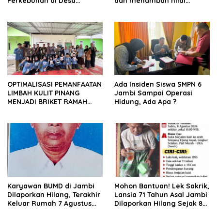
Perkebunan di Desa
dan menambah nilai
Kunangan
ekonomis di desa
kunangan
OPTIMALISASI PEMANFAATAN
Ada Insiden Siswa SMPN 6
LIMBAH KULIT PINANG
Jambi Sampai Operasi
MENJADI BRIKET RAMAH
Hidung, Ada Apa ?
LINGKUNGAN SEBAGAI UPAYA
PENINGKATAN NILAI
EKONOMI MASYARAKAT DESA
KUNANGAN
Karyawan BUMD di Jambi
Mohon Bantuan! Lek Sakrik,
Dilaporkan Hilang, Terakhir
Lansia 71 Tahun Asal Jambi
Keluar Rumah 7 Agustus
Dilaporkan Hilang Sejak 8
2026
Agustus 2026