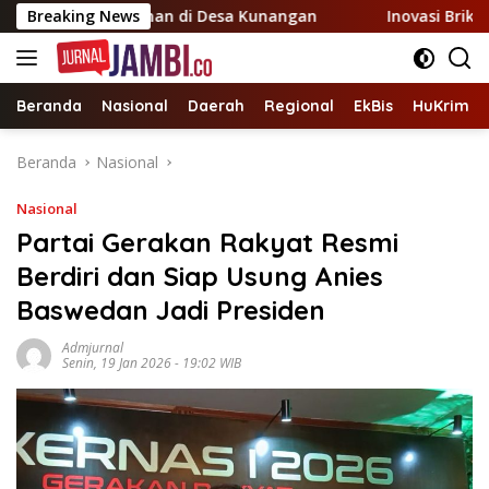
Langsung
 Perkebunan di Desa Kunangan
Breaking News
Inovasi Briket Kulit Pi
ke
konten
Beranda
Nasional
Daerah
Regional
EkBis
HuKrim
Beranda
Nasional
Nasional
Partai Gerakan Rakyat Resmi
Berdiri dan Siap Usung Anies
Baswedan Jadi Presiden
Admjurnal
Senin, 19 Jan 2026 - 19:02 WIB