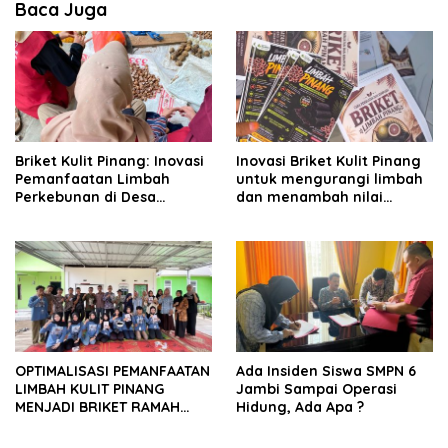
Baca Juga
Briket Kulit Pinang: Inovasi
Inovasi Briket Kulit Pinang
Pemanfaatan Limbah
untuk mengurangi limbah
Perkebunan di Desa
dan menambah nilai
Kunangan
ekonomis di desa
kunangan
OPTIMALISASI PEMANFAATAN
Ada Insiden Siswa SMPN 6
LIMBAH KULIT PINANG
Jambi Sampai Operasi
MENJADI BRIKET RAMAH
Hidung, Ada Apa ?
LINGKUNGAN SEBAGAI UPAYA
PENINGKATAN NILAI