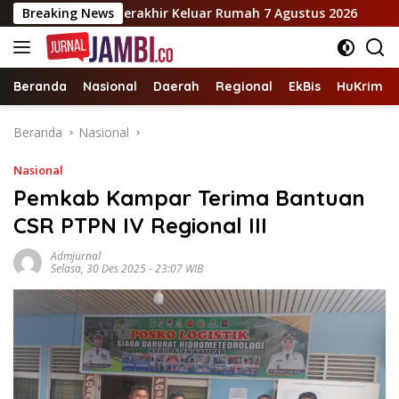
Langsung
 Hilang, Terakhir Keluar Rumah 7 Agustus 2026
Breaking News
Mohon 
ke
konten
Beranda
Nasional
Daerah
Regional
EkBis
HuKrim
Beranda
Nasional
Nasional
Pemkab Kampar Terima Bantuan
CSR PTPN IV Regional III
Admjurnal
Selasa, 30 Des 2025 - 23:07 WIB