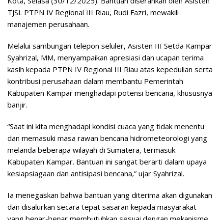
Kota, Selasa (30/12/2025). Bantuan diserahkan oleh Asisten
TJSL PTPN IV Regional III Riau, Rudi Fazri, mewakili
manajemen perusahaan.
Melalui sambungan telepon seluler, Asisten III Setda Kampar
Syahrizal, MM, menyampaikan apresiasi dan ucapan terima
kasih kepada PTPN IV Regional III Riau atas kepedulian serta
kontribusi perusahaan dalam membantu Pemerintah
Kabupaten Kampar menghadapi potensi bencana, khususnya
banjir.
“Saat ini kita menghadapi kondisi cuaca yang tidak menentu
dan memasuki masa rawan bencana hidrometeorologi yang
melanda beberapa wilayah di Sumatera, termasuk
Kabupaten Kampar. Bantuan ini sangat berarti dalam upaya
kesiapsiagaan dan antisipasi bencana,” ujar Syahrizal.
Ia menegaskan bahwa bantuan yang diterima akan digunakan
dan disalurkan secara tepat sasaran kepada masyarakat
yang benar-benar membutuhkan sesuai dengan mekanisme