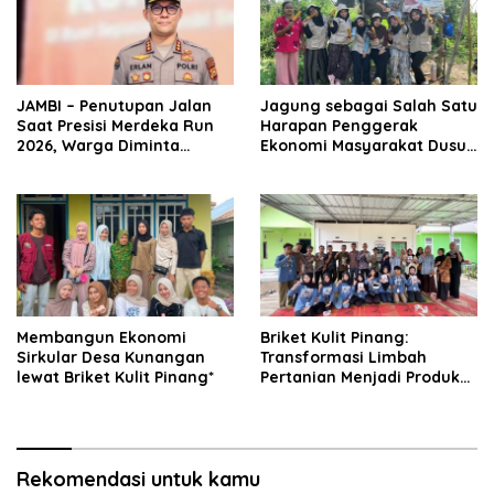
JAMBI – Penutupan Jalan
Jagung sebagai Salah Satu
Saat Presisi Merdeka Run
Harapan Penggerak
2026, Warga Diminta
Ekonomi Masyarakat Dusun
Antisipasi
Mudo, Kecamatan Taman
Rajo.
Membangun Ekonomi
Briket Kulit Pinang:
Sirkular Desa Kunangan
Transformasi Limbah
lewat Briket Kulit Pinang*
Pertanian Menjadi Produk
Bernilai Jual
Rekomendasi untuk kamu