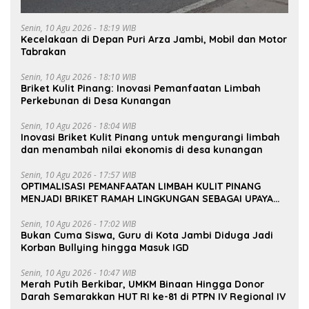
Senin, 10 Agu 2026 - 18:19 WIB
Kecelakaan di Depan Puri Arza Jambi, Mobil dan Motor
Tabrakan
Senin, 10 Agu 2026 - 18:10 WIB
Briket Kulit Pinang: Inovasi Pemanfaatan Limbah
Perkebunan di Desa Kunangan
Senin, 10 Agu 2026 - 18:04 WIB
Inovasi Briket Kulit Pinang untuk mengurangi limbah
dan menambah nilai ekonomis di desa kunangan
Senin, 10 Agu 2026 - 17:57 WIB
OPTIMALISASI PEMANFAATAN LIMBAH KULIT PINANG
MENJADI BRIKET RAMAH LINGKUNGAN SEBAGAI UPAYA
PENINGKATAN NILAI EKONOMI MASYARAKAT DESA
KUNANGAN
Senin, 10 Agu 2026 - 17:02 WIB
Bukan Cuma Siswa, Guru di Kota Jambi Diduga Jadi
Korban Bullying hingga Masuk IGD
Senin, 10 Agu 2026 - 10:47 WIB
Merah Putih Berkibar, UMKM Binaan Hingga Donor
Darah Semarakkan HUT RI ke-81 di PTPN IV Regional IV