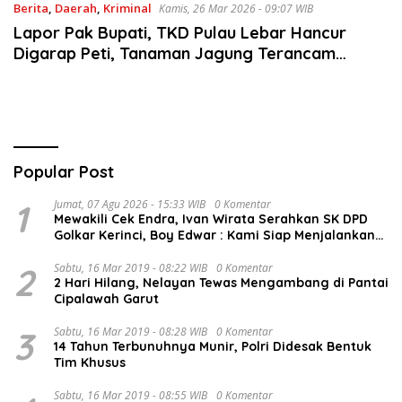
Berita
,
Daerah
,
Kriminal
Kamis, 26 Mar 2026 - 09:07 WIB
Lapor Pak Bupati, TKD Pulau Lebar Hancur
Digarap Peti, Tanaman Jagung Terancam
Gagal, Diduga Oknum Kades Terlibat
Popular Post
1
Jumat, 07 Agu 2026 - 15:33 WIB
0 Komentar
Mewakili Cek Endra, Ivan Wirata Serahkan SK DPD
Golkar Kerinci, Boy Edwar : Kami Siap Menjalankan
Amanah
2
Sabtu, 16 Mar 2019 - 08:22 WIB
0 Komentar
2 Hari Hilang, Nelayan Tewas Mengambang di Pantai
Cipalawah Garut
3
Sabtu, 16 Mar 2019 - 08:28 WIB
0 Komentar
14 Tahun Terbunuhnya Munir, Polri Didesak Bentuk
Tim Khusus
Sabtu, 16 Mar 2019 - 08:55 WIB
0 Komentar