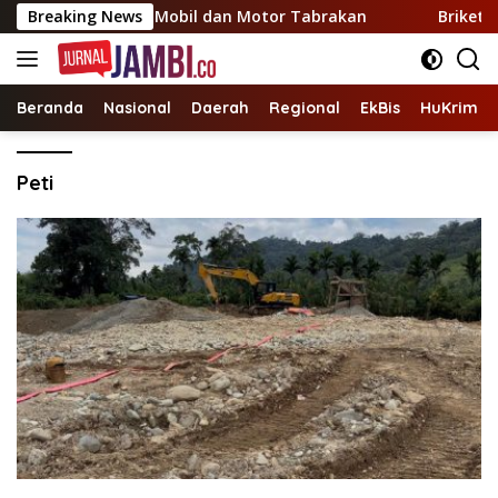
Langsung
Puri Arza Jambi, Mobil dan Motor Tabrakan
Breaking News
Briket Kuli
ke
konten
Beranda
Nasional
Daerah
Regional
EkBis
HuKrim
Peti