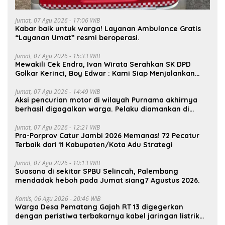
Jumat, 07 Agu 2026 - 17:06 WIB
Kabar baik untuk warga! Layanan Ambulance Gratis
“Layanan Umat” resmi beroperasi.
Jumat, 07 Agu 2026 - 15:33 WIB
Mewakili Cek Endra, Ivan Wirata Serahkan SK DPD
Golkar Kerinci, Boy Edwar : Kami Siap Menjalankan
Amanah
Jumat, 07 Agu 2026 - 14:49 WIB
Aksi pencurian motor di wilayah Purnama akhirnya
berhasil digagalkan warga. Pelaku diamankan di
depan pom bensin Mayang
Jumat, 07 Agu 2026 - 12:21 WIB
Pra-Porprov Catur Jambi 2026 Memanas! 72 Pecatur
Terbaik dari 11 Kabupaten/Kota Adu Strategi
Jumat, 07 Agu 2026 - 10:13 WIB
Suasana di sekitar SPBU Selincah, Palembang
mendadak heboh pada Jumat siang7 Agustus 2026.
Kamis, 06 Agu 2026 - 20:46 WIB
Warga Desa Pematang Gajah RT 13 digegerkan
dengan peristiwa terbakarnya kabel jaringan listrik