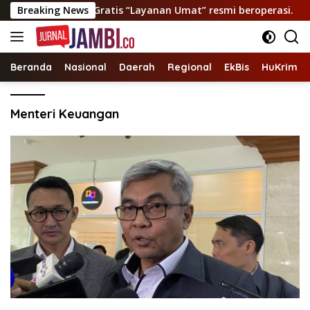
Langsung
an Ambulance Gratis “Layanan Umat” resmi beroperasi.
Breaking News
ke
konten
Beranda
Nasional
Daerah
Regional
EkBis
HuKrim
Menteri Keuangan