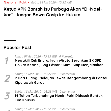
Nasional
,
Politik
Rabu, 28 Jan 2026 - 15:32 WIB
Ketua KPK Bantah Isu Purbaya Akan “Di-Noel-
kan”: Jangan Bawa Gosip ke Hukum
Popular Post
1
Jumat, 07 Agu 2026 - 15:33 WIB
0 Komentar
Mewakili Cek Endra, Ivan Wirata Serahkan SK DPD
Golkar Kerinci, Boy Edwar : Kami Siap Menjalankan
Amanah
2
Sabtu, 16 Mar 2019 - 08:22 WIB
0 Komentar
2 Hari Hilang, Nelayan Tewas Mengambang di Pantai
Cipalawah Garut
3
Sabtu, 16 Mar 2019 - 08:28 WIB
0 Komentar
14 Tahun Terbunuhnya Munir, Polri Didesak Bentuk
Tim Khusus
Sabtu, 16 Mar 2019 - 08:55 WIB
0 Komentar