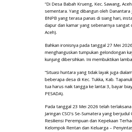
“Di Desa Babah Krueng, Kec. Sawang, Aceh 
sementara. Yang dibangun oleh Danantara j
BNPB yang terasa panas di siang hari, inst
dapur dan kamar yang sebenarnya sangat d
Aceh).
Bahkan ironisnya pada tanggal 27 Mei 2026
menghanguskan tumpukan gelondongan kayu
kunjung dibersihkan. Ini membuktikan lamb
“Situasi huntara yang tidak layak juga dia
beberapa desa di Kec. Tukka, Kab. Tapanu
tua harus naik tangga ke lantai 3, bayar biay
PESADA).
Pada tanggal 23 Mei 2026 telah terlaksa
Jaringan CSO’s Se-Sumatera yang berjudu
Resiliensi Perempuan dan Kepekaan Terha
Kelompok Rentan dan Keluarga – Penyintas