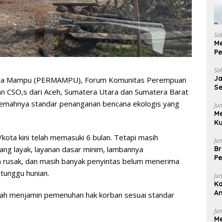
Sa
Me
P
K
Sa
J
ra Mampu (PERMAMPU), Forum Komunitas Perempuan
Se
n CSO,s dari Aceh, Sumatera Utara dan Sumatera Barat
Pu
lemahnya standar penanganan bencana ekologis yang
Ju
M
Ku
ota kini telah memasuki 6 bulan. Tetapi masih
Ju
Br
rang layak, layanan dasar minim, lambannya
Pe
n rusak, dan masih banyak penyintas belum menerima
 tunggu hunian.
Ju
Ka
A
lah menjamin pemenuhan hak korban sesuai standar
be
Ju
Me