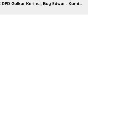
 DPD Golkar Kerinci, Boy Edwar : Kami
iap Menjalankan Amanah