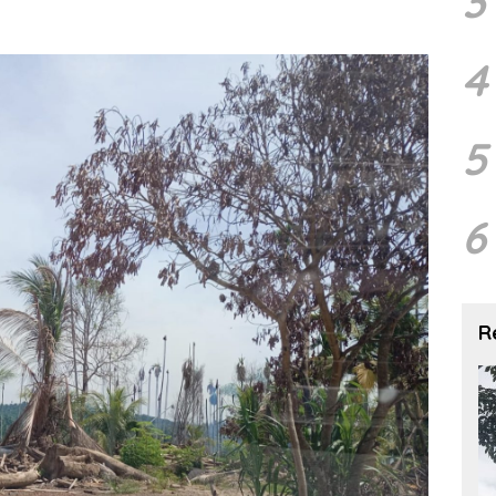
3
4
5
6
R