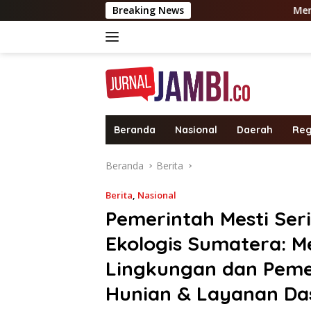
Langsung
Breaking News
Menanti Rintik Huja
ke
konten
Beranda
Nasional
Daerah
Reg
Beranda
Berita
Berita
,
Nasional
Pemerintah Mesti Ser
Ekologis Sumatera: M
Lingkungan dan Peme
Hunian & Layanan Da