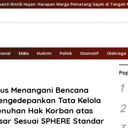
n: Harapan Warga Pematang Gajah di Tengah Musim Kemarau
ional
EkBis
HuKrim
Politik
Otomotif
Olahraga
Pop
1
ius Menangani Bencana
engedepankan Tata Kelola
2
nuhan Hak Korban atas
sar Sesuai SPHERE Standar