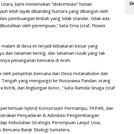
SK
Utara, kami menemukan “diskriminasi” hunian
S
auh lebih layak dibanding huntara yang dibangun oleh
alasi pembuangan limbah yang tidak standar, tidak ada
ibutuhkan oleh perempuan,” kata Erna (staf, Flower
 malam di desa ini terjadi kebakaran besar yang
 dan tanaman kering, dan tanaman rusak yang tak
annya penanganan bencana di Aceh.
lami oleh penyintas bencana dari Desa Hutanabolon dan
li Tengah yang mengungsi ke Rusunawa Pandan; orang
a listrik, dan lingkungan kotor, “ kata Ramida Sinaga (staf
na pertemuan hybrid Konsorsium Permampu, FKPAR, dan
l Gerakan Penyadaran & Advokasi Pengembangan
dap Kebutuhan Strategis Perempuan Lanjut Usia,
 Bencana Banjir Ekologi Sumatera.