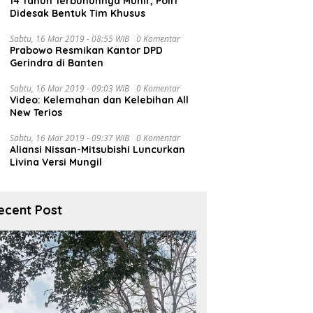
14 Tahun Terbunuhnya Munir, Polri
Didesak Bentuk Tim Khusus
Sabtu, 16 Mar 2019 - 08:55 WIB
0 Komentar
Prabowo Resmikan Kantor DPD
Gerindra di Banten
Sabtu, 16 Mar 2019 - 09:03 WIB
0 Komentar
Video: Kelemahan dan Kelebihan All
New Terios
Sabtu, 16 Mar 2019 - 09:37 WIB
0 Komentar
Aliansi Nissan-Mitsubishi Luncurkan
Livina Versi Mungil
ecent Post