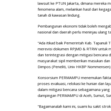
lawsuit ke PTUN Jakarta, dimana mereka me
fenomena alam, melainkan hasil dari kegaga
tanah di kawasan lindung.
Pembangunan ekonomi tidak boleh mengabai
nasional dan daerah perlu meninjau ulang ta
“Ada itikad baik Pemerintah Kab. Tapanuli 
merevisi dokumen RPJMD & RTRW untuk me
dan terintegrasi dengan mitigasi bencana
masyarakat sipil memberikan masukan dan k
Dimpos (Peneliti, Univ HKBP Nommensen)
Konsorsium PERMAMPU menemukan fakta ba
proses evakuasi, relokasi ke hunian dan laya
dalam mitigasi bencana sebagaimana yang di
dampingan PERMAMPU di Aceh, Sumut, Su
“Bagaimanalah kami ini, suami ku sakit str