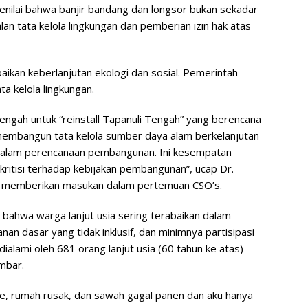
nilai bahwa banjir bandang dan longsor bukan sekadar
lan tata kelola lingkungan dan pemberian izin hak atas
kan keberlanjutan ekologi dan sosial. Pemerintah
ta kelola lingkungan.
Tengah untuk “reinstall Tapanuli Tengah” yang berencana
mbangun tata kelola sumber daya alam berkelanjutan
 dalam perencanaan pembangunan. Ini kesempatan
ritisi terhadap kebijakan pembangunan”, ucap Dr.
 memberikan masukan dalam pertemuan CSO’s.
hwa warga lanjut usia sering terabaikan dalam
nan dasar yang tidak inklusif, dan minimnya partisipasi
alami oleh 681 orang lanjut usia (60 tahun ke atas)
mbar.
oke, rumah rusak, dan sawah gagal panen dan aku hanya