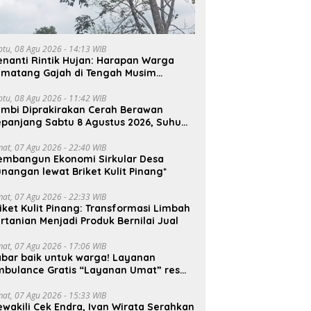
btu, 08 Agu 2026 - 14:13 WIB
nanti Rintik Hujan: Harapan Warga
ematang Gajah di Tengah Musim
emarau
btu, 08 Agu 2026 - 11:42 WIB
ambi Diprakirakan Cerah Berawan
panjang Sabtu 8 Agustus 2026, Suhu
ncak Capai 33°C
mat, 07 Agu 2026 - 22:40 WIB
embangun Ekonomi Sirkular Desa
nangan lewat Briket Kulit Pinang*
mat, 07 Agu 2026 - 22:33 WIB
iket Kulit Pinang: Transformasi Limbah
rtanian Menjadi Produk Bernilai Jual
mat, 07 Agu 2026 - 17:06 WIB
bar baik untuk warga! Layanan
mbulance Gratis “Layanan Umat” resmi
roperasi.
mat, 07 Agu 2026 - 15:33 WIB
wakili Cek Endra, Ivan Wirata Serahkan