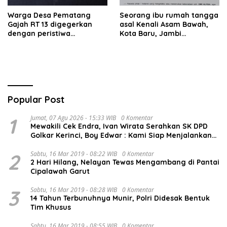
Warga Desa Pematang
Seorang ibu rumah tangga
Gajah RT 13 digegerkan
asal Kenali Asam Bawah,
dengan peristiwa
Kota Baru, Jambi
terbakarnya kabel jaringan
dilaporkan hilang sejak 6
listrik pada malam hari.
hari lalu. Hingga saat ini
keberadaannya belum
diketahui.
Popular Post
1
Jumat, 07 Agu 2026 - 15:33 WIB
0 Komentar
Mewakili Cek Endra, Ivan Wirata Serahkan SK DPD
Golkar Kerinci, Boy Edwar : Kami Siap Menjalankan
Amanah
2
Sabtu, 16 Mar 2019 - 08:22 WIB
0 Komentar
2 Hari Hilang, Nelayan Tewas Mengambang di Pantai
Cipalawah Garut
3
Sabtu, 16 Mar 2019 - 08:28 WIB
0 Komentar
14 Tahun Terbunuhnya Munir, Polri Didesak Bentuk
Tim Khusus
Sabtu, 16 Mar 2019 - 08:55 WIB
0 Komentar