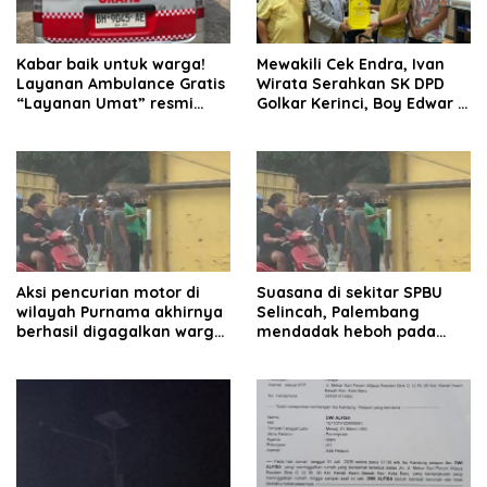
Kabar baik untuk warga!
Mewakili Cek Endra, Ivan
Layanan Ambulance Gratis
Wirata Serahkan SK DPD
“Layanan Umat” resmi
Golkar Kerinci, Boy Edwar :
beroperasi.
Kami Siap Menjalankan
Amanah
Aksi pencurian motor di
Suasana di sekitar SPBU
wilayah Purnama akhirnya
Selincah, Palembang
berhasil digagalkan warga.
mendadak heboh pada
Pelaku diamankan di depan
Jumat siang7 Agustus
pom bensin Mayang
2026.