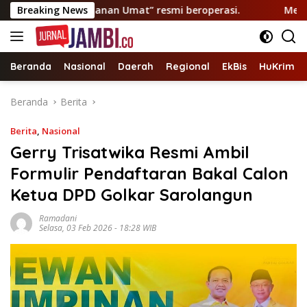
Langsung
atis “Layanan Umat” resmi beroperasi.
Breaking News
Mewakili Cek E
ke
konten
Beranda
Nasional
Daerah
Regional
EkBis
HuKrim
Beranda
Berita
Berita
,
Nasional
Gerry Trisatwika Resmi Ambil
Formulir Pendaftaran Bakal Calon
Ketua DPD Golkar Sarolangun
Ramadani
Selasa, 03 Feb 2026 - 18:28 WIB