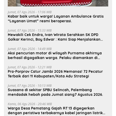
Jumat, 07 Agu 2026 - 17:06 WIB
Kabar baik untuk warga! Layanan Ambulance Gratis
“Layanan Umat” resmi beroperasi.
Jumat, 07 Agu 2026 - 15:33 WIB
Mewakili Cek Endra, Ivan Wirata Serahkan SK DPD
Golkar Kerinci, Boy Edwar : Kami Siap Menjalankan
Amanah
Jumat, 07 Agu 2026 - 14:49 WIB
Aksi pencurian motor di wilayah Purnama akhirnya
berhasil digagalkan warga. Pelaku diamankan di
depan pom bensin Mayang
Jumat, 07 Agu 2026 - 12:21 WIB
Pra-Porprov Catur Jambi 2026 Memanas! 72 Pecatur
Terbaik dari 11 Kabupaten/Kota Adu Strategi
Jumat, 07 Agu 2026 - 10:13 WIB
Suasana di sekitar SPBU Selincah, Palembang
mendadak heboh pada Jumat siang7 Agustus 2026.
Kamis, 06 Agu 2026 - 20:46 WIB
Warga Desa Pematang Gajah RT 13 digegerkan
dengan peristiwa terbakarnya kabel jaringan listrik