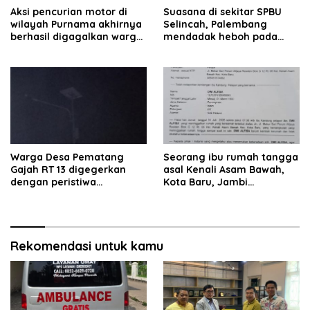
Aksi pencurian motor di
Suasana di sekitar SPBU
wilayah Purnama akhirnya
Selincah, Palembang
berhasil digagalkan warga.
mendadak heboh pada
Pelaku diamankan di depan
Jumat siang7 Agustus
pom bensin Mayang
2026.
Warga Desa Pematang
Seorang ibu rumah tangga
Gajah RT 13 digegerkan
asal Kenali Asam Bawah,
dengan peristiwa
Kota Baru, Jambi
terbakarnya kabel jaringan
dilaporkan hilang sejak 6
listrik pada malam hari.
hari lalu. Hingga saat ini
keberadaannya belum
diketahui.
Rekomendasi untuk kamu