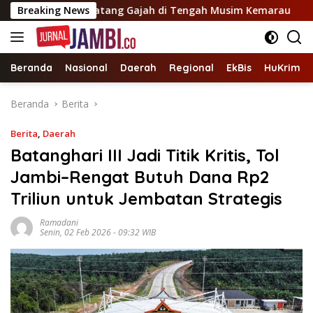
Langsung
n Warga Pematang Gajah di Tengah Musim Kemarau
Breaking News
Jam
ke
konten
Beranda
Nasional
Daerah
Regional
EkBis
HuKrim
Beranda
Berita
Berita
,
Daerah
Batanghari III Jadi Titik Kritis, Tol
Jambi–Rengat Butuh Dana Rp2
Triliun untuk Jembatan Strategis
Ramadani
Senin, 02 Feb 2026 - 09:32 WIB