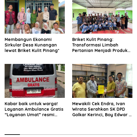
Membangun Ekonomi
Briket Kulit Pinang:
Sirkular Desa Kunangan
Transformasi Limbah
lewat Briket Kulit Pinang*
Pertanian Menjadi Produk
Bernilai Jual
Kabar baik untuk warga!
Mewakili Cek Endra, Ivan
Layanan Ambulance Gratis
Wirata Serahkan SK DPD
“Layanan Umat” resmi
Golkar Kerinci, Boy Edwar :
beroperasi.
Kami Siap Menjalankan
Amanah