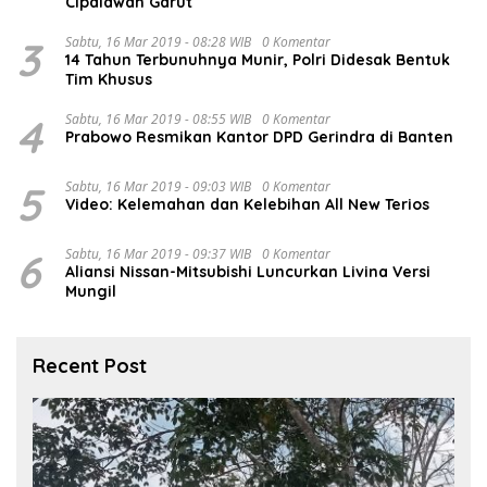
Cipalawah Garut
3
Sabtu, 16 Mar 2019 - 08:28 WIB
0 Komentar
14 Tahun Terbunuhnya Munir, Polri Didesak Bentuk
Tim Khusus
4
Sabtu, 16 Mar 2019 - 08:55 WIB
0 Komentar
Prabowo Resmikan Kantor DPD Gerindra di Banten
5
Sabtu, 16 Mar 2019 - 09:03 WIB
0 Komentar
Video: Kelemahan dan Kelebihan All New Terios
6
Sabtu, 16 Mar 2019 - 09:37 WIB
0 Komentar
Aliansi Nissan-Mitsubishi Luncurkan Livina Versi
Mungil
Recent Post