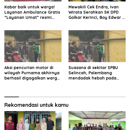
Kabar baik untuk warga!
Mewakili Cek Endra, Ivan
Layanan Ambulance Gratis
Wirata Serahkan SK DPD
“Layanan Umat” resmi
Golkar Kerinci, Boy Edwar :
beroperasi.
Kami Siap Menjalankan
Amanah
Aksi pencurian motor di
Suasana di sekitar SPBU
wilayah Purnama akhirnya
Selincah, Palembang
berhasil digagalkan warga.
mendadak heboh pada
Pelaku diamankan di depan
Jumat siang7 Agustus
pom bensin Mayang
2026.
Rekomendasi untuk kamu