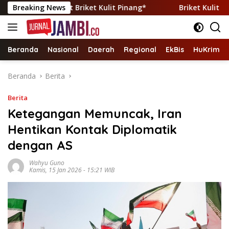
Langsung
an lewat Briket Kulit Pinang*
Breaking News
Briket Kulit Pinang: Tr
ke
konten
Beranda
Nasional
Daerah
Regional
EkBis
HuKrim
Beranda
Berita
Berita
Ketegangan Memuncak, Iran
Hentikan Kontak Diplomatik
dengan AS
Wahyu Guno
Kamis, 15 Jan 2026 - 15:21 WIB