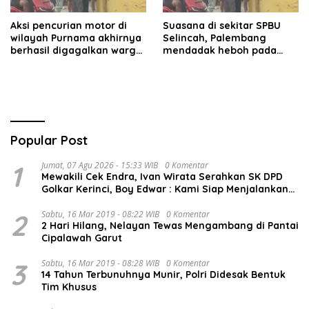
Aksi pencurian motor di
Suasana di sekitar SPBU
wilayah Purnama akhirnya
Selincah, Palembang
berhasil digagalkan warga.
mendadak heboh pada
Pelaku diamankan di depan
Jumat siang7 Agustus
pom bensin Mayang
2026.
Popular Post
1
Jumat, 07 Agu 2026 - 15:33 WIB
0 Komentar
Mewakili Cek Endra, Ivan Wirata Serahkan SK DPD
Golkar Kerinci, Boy Edwar : Kami Siap Menjalankan
Amanah
2
Sabtu, 16 Mar 2019 - 08:22 WIB
0 Komentar
2 Hari Hilang, Nelayan Tewas Mengambang di Pantai
Cipalawah Garut
3
Sabtu, 16 Mar 2019 - 08:28 WIB
0 Komentar
14 Tahun Terbunuhnya Munir, Polri Didesak Bentuk
Tim Khusus