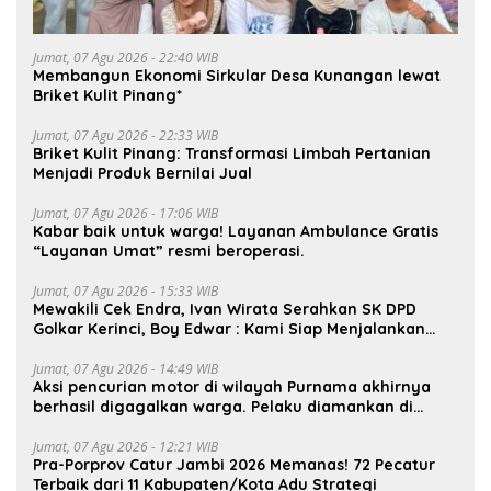
Jumat, 07 Agu 2026 - 22:40 WIB
Membangun Ekonomi Sirkular Desa Kunangan lewat
Briket Kulit Pinang*
Jumat, 07 Agu 2026 - 22:33 WIB
Briket Kulit Pinang: Transformasi Limbah Pertanian
Menjadi Produk Bernilai Jual
Jumat, 07 Agu 2026 - 17:06 WIB
Kabar baik untuk warga! Layanan Ambulance Gratis
“Layanan Umat” resmi beroperasi.
Jumat, 07 Agu 2026 - 15:33 WIB
Mewakili Cek Endra, Ivan Wirata Serahkan SK DPD
Golkar Kerinci, Boy Edwar : Kami Siap Menjalankan
Amanah
Jumat, 07 Agu 2026 - 14:49 WIB
Aksi pencurian motor di wilayah Purnama akhirnya
berhasil digagalkan warga. Pelaku diamankan di
depan pom bensin Mayang
Jumat, 07 Agu 2026 - 12:21 WIB
Pra-Porprov Catur Jambi 2026 Memanas! 72 Pecatur
Terbaik dari 11 Kabupaten/Kota Adu Strategi