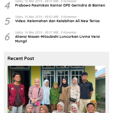
4
Sabtu, 16 Mar 2019 - 08:55 WIB
0 Komentar
Prabowo Resmikan Kantor DPD Gerindra di Banten
5
Sabtu, 16 Mar 2019 - 09:03 WIB
0 Komentar
Video: Kelemahan dan Kelebihan All New Terios
6
Sabtu, 16 Mar 2019 - 09:37 WIB
0 Komentar
Aliansi Nissan-Mitsubishi Luncurkan Livina Versi
Mungil
Recent Post