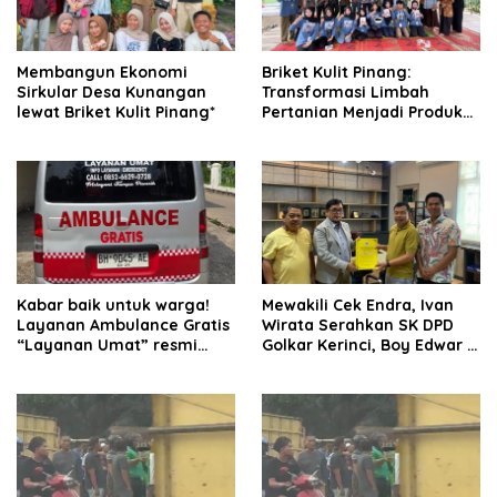
Membangun Ekonomi
Briket Kulit Pinang:
Sirkular Desa Kunangan
Transformasi Limbah
lewat Briket Kulit Pinang*
Pertanian Menjadi Produk
Bernilai Jual
Kabar baik untuk warga!
Mewakili Cek Endra, Ivan
Layanan Ambulance Gratis
Wirata Serahkan SK DPD
“Layanan Umat” resmi
Golkar Kerinci, Boy Edwar :
beroperasi.
Kami Siap Menjalankan
Amanah