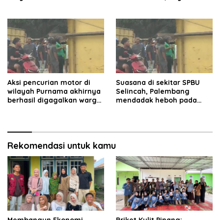
beroperasi.
Kami Siap Menjalankan
Amanah
Aksi pencurian motor di
Suasana di sekitar SPBU
wilayah Purnama akhirnya
Selincah, Palembang
berhasil digagalkan warga.
mendadak heboh pada
Pelaku diamankan di depan
Jumat siang7 Agustus
pom bensin Mayang
2026.
Rekomendasi untuk kamu