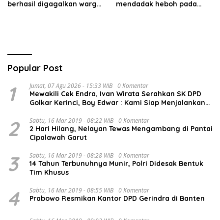
berhasil digagalkan warga.
mendadak heboh pada
Pelaku diamankan di depan
Jumat siang7 Agustus
pom bensin Mayang
2026.
Popular Post
1
Jumat, 07 Agu 2026 - 15:33 WIB
0 Komentar
Mewakili Cek Endra, Ivan Wirata Serahkan SK DPD
Golkar Kerinci, Boy Edwar : Kami Siap Menjalankan
Amanah
2
Sabtu, 16 Mar 2019 - 08:22 WIB
0 Komentar
2 Hari Hilang, Nelayan Tewas Mengambang di Pantai
Cipalawah Garut
3
Sabtu, 16 Mar 2019 - 08:28 WIB
0 Komentar
14 Tahun Terbunuhnya Munir, Polri Didesak Bentuk
Tim Khusus
4
Sabtu, 16 Mar 2019 - 08:55 WIB
0 Komentar
Prabowo Resmikan Kantor DPD Gerindra di Banten