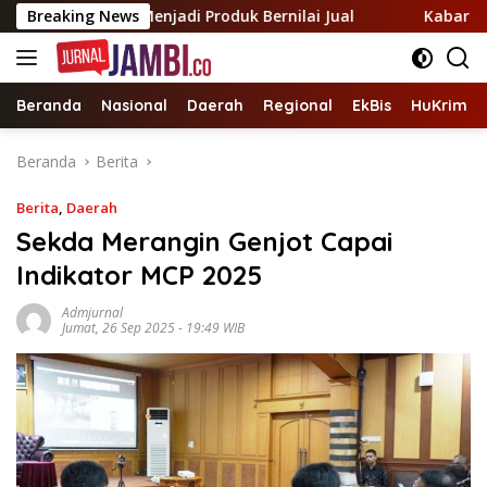
Langsung
rtanian Menjadi Produk Bernilai Jual
Breaking News
Kabar baik untuk
ke
konten
Beranda
Nasional
Daerah
Regional
EkBis
HuKrim
Beranda
Berita
Berita
,
Daerah
Sekda Merangin Genjot Capai
Indikator MCP 2025
Admjurnal
Jumat, 26 Sep 2025 - 19:49 WIB