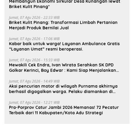
Membangun Ekonomi Sirkular Desa Kunangan lewat
Briket Kulit Pinang*
Jumat, 07 Agu 2026 - 22:33 WIB
Briket Kulit Pinang: Transformasi Limbah Pertanian
Menjadi Produk Bernilai Jual
Jumat, 07 Agu 2026 - 17:06 WIB
Kabar baik untuk warga! Layanan Ambulance Gratis
“Layanan Umat” resmi beroperasi.
Jumat, 07 Agu 2026 - 15:33 WIB
Mewakili Cek Endra, Ivan Wirata Serahkan SK DPD
Golkar Kerinci, Boy Edwar : Kami Siap Menjalankan
Amanah
Jumat, 07 Agu 2026 - 14:49 WIB
Aksi pencurian motor di wilayah Purnama akhirnya
berhasil digagalkan warga. Pelaku diamankan di
depan pom bensin Mayang
Jumat, 07 Agu 2026 - 12:21 WIB
Pra-Porprov Catur Jambi 2026 Memanas! 72 Pecatur
Terbaik dari 11 Kabupaten/Kota Adu Strategi