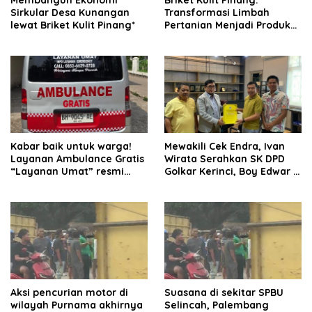
Membangun Ekonomi
Briket Kulit Pinang:
Sirkular Desa Kunangan
Transformasi Limbah
lewat Briket Kulit Pinang*
Pertanian Menjadi Produk
Bernilai Jual
Kabar baik untuk warga!
Mewakili Cek Endra, Ivan
Layanan Ambulance Gratis
Wirata Serahkan SK DPD
“Layanan Umat” resmi
Golkar Kerinci, Boy Edwar :
beroperasi.
Kami Siap Menjalankan
Amanah
Aksi pencurian motor di
Suasana di sekitar SPBU
wilayah Purnama akhirnya
Selincah, Palembang