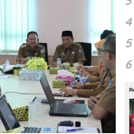
3
4
5
6
R