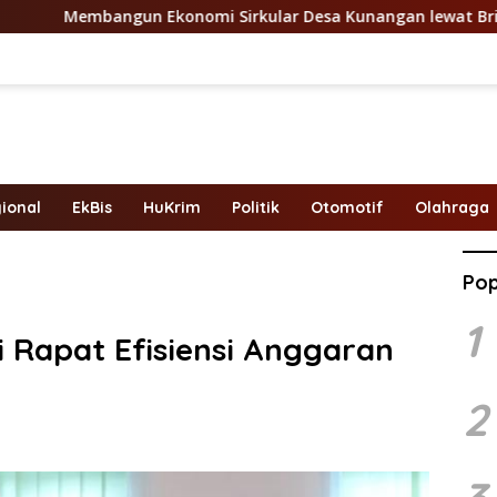
onomi Sirkular Desa Kunangan lewat Briket Kulit Pinang*
ional
EkBis
HuKrim
Politik
Otomotif
Olahraga
Pop
1
 Rapat Efisiensi Anggaran
2