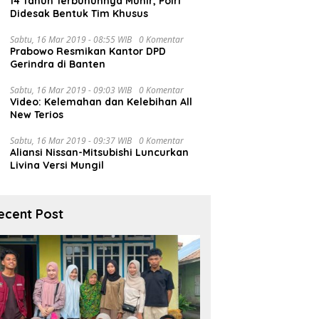
14 Tahun Terbunuhnya Munir, Polri
Didesak Bentuk Tim Khusus
Sabtu, 16 Mar 2019 - 08:55 WIB
0 Komentar
Prabowo Resmikan Kantor DPD
Gerindra di Banten
Sabtu, 16 Mar 2019 - 09:03 WIB
0 Komentar
Video: Kelemahan dan Kelebihan All
New Terios
Sabtu, 16 Mar 2019 - 09:37 WIB
0 Komentar
Aliansi Nissan-Mitsubishi Luncurkan
Livina Versi Mungil
ecent Post