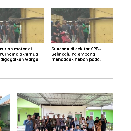
 Jual
beroperasi.
curian motor di
Suasana di sekitar SPBU
 Purnama akhirnya
Selincah, Palembang
 digagalkan warga.
mendadak heboh pada
diamankan di depan
Jumat siang7 Agustus 2026.
sin Mayang