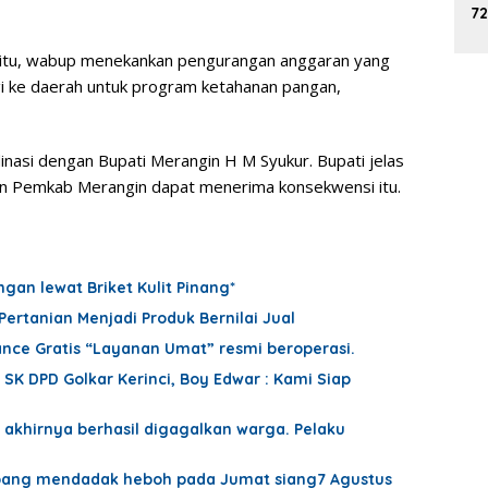
72
K
s itu, wabup menekankan pengurangan anggaran yang
agi ke daerah untuk program ketahanan pangan,
inasi dengan Bupati Merangin H M Syukur. Bupati jelas
an Pemkab Merangin dapat menerima konsekwensi itu.
an lewat Briket Kulit Pinang*
Pertanian Menjadi Produk Bernilai Jual
nce Gratis “Layanan Umat” resmi beroperasi.
 SK DPD Golkar Kerinci, Boy Edwar : Kami Siap
 akhirnya berhasil digagalkan warga. Pelaku
embang mendadak heboh pada Jumat siang7 Agustus