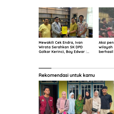
Bernilai
Mewakili Cek Endra, Ivan
Aksi pen
Wirata Serahkan SK DPD
wilayah
Golkar Kerinci, Boy Edwar :
berhasil
Kami Siap Menjalankan
Pelaku 
Amanah
pom ben
Rekomendasi untuk kamu