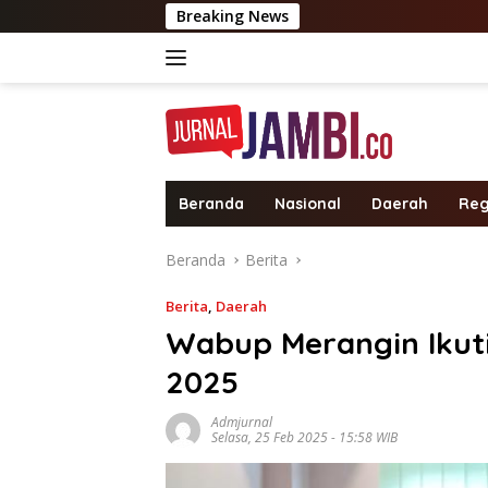
Langsung
Breaking News
Membangun Ek
ke
konten
Beranda
Nasional
Daerah
Reg
Beranda
Berita
Berita
,
Daerah
Wabup Merangin Ikuti
2025
Admjurnal
Selasa, 25 Feb 2025 - 15:58 WIB