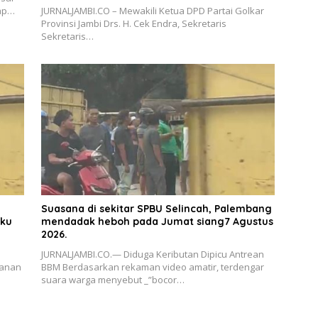
iap…
JURNALJAMBI.CO – Mewakili Ketua DPD Partai Golkar
Provinsi Jambi Drs. H. Cek Endra, Sekretaris
Sekretaris…
Suasana di sekitar SPBU Selincah, Palembang
aku
mendadak heboh pada Jumat siang7 Agustus
2026.
JURNALJAMBI.CO.— Diduga Keributan Dipicu Antrean
lanan
BBM Berdasarkan rekaman video amatir, terdengar
suara warga menyebut _”bocor…