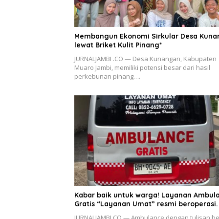
Membangun Ekonomi Sirkular Desa Kun
lewat Briket Kulit Pinang*
JURNALJAMBI .CO — Desa Kunangan, Kabupaten
Muaro Jambi, memiliki potensi besar dari hasil
perkebunan pinang….
Kabar baik untuk warga! Layanan Ambul
Gratis “Layanan Umat” resmi beroperasi.
JURNALJAMBI.CO — Ambulance dengan tulisan b