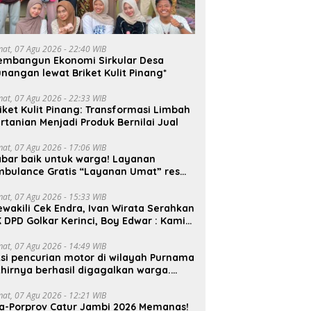
mat, 07 Agu 2026 - 22:40 WIB
embangun Ekonomi Sirkular Desa
nangan lewat Briket Kulit Pinang*
mat, 07 Agu 2026 - 22:33 WIB
iket Kulit Pinang: Transformasi Limbah
rtanian Menjadi Produk Bernilai Jual
mat, 07 Agu 2026 - 17:06 WIB
bar baik untuk warga! Layanan
mbulance Gratis “Layanan Umat” resmi
roperasi.
mat, 07 Agu 2026 - 15:33 WIB
wakili Cek Endra, Ivan Wirata Serahkan
 DPD Golkar Kerinci, Boy Edwar : Kami
iap Menjalankan Amanah
mat, 07 Agu 2026 - 14:49 WIB
si pencurian motor di wilayah Purnama
hirnya berhasil digagalkan warga.
elaku diamankan di depan pom bensin
ayang
mat, 07 Agu 2026 - 12:21 WIB
a-Porprov Catur Jambi 2026 Memanas!