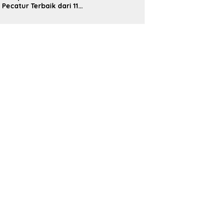
 Pecatur Terbaik dari 11
abupaten/Kota Adu Strategi