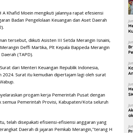
A Khafid Moein mengikuti jalannya rapat efesiensi
ggaran Badan Pengelolaan Keuangan dan Aset Daerah
Ju
M
).
Ku
n tersebut, diikuti Asisten III Setda Merangin Isnaini,
Ju
Br
Merangin Deffi Martika, Plt Kepala Bappeda Merangin
Pe
h Daerah (TAPD).
Ju
ti Surat dari Menteri Keuangan Republik Indonesia,
Ka
A
2024. Surat itu kemudian dipertajam lagi oleh surat
be
 Wabup.
Ju
Me
SK
enyelaraskan progam kerja Pemerintah Pusat dengan
S
uk semua Pemerintah Provisi, Kabupaten/Kota seluruh
Ju
Ak
ak
P
itu, telah disepakati efisiensi-efisiensi anggaran yang
M
Ju
Perangkat Daerah di jajaran Pemkab Merangin,’’terang H
Pr