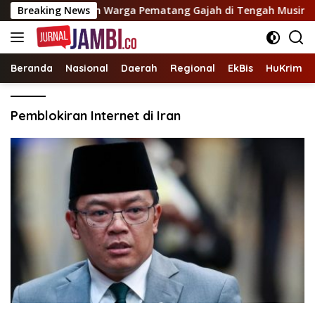
Langsung
ik Hujan: Harapan Warga Pematang Gajah di Tengah Musim Ke
Breaking News
ke
konten
Beranda
Nasional
Daerah
Regional
EkBis
HuKrim
Pemblokiran Internet di Iran