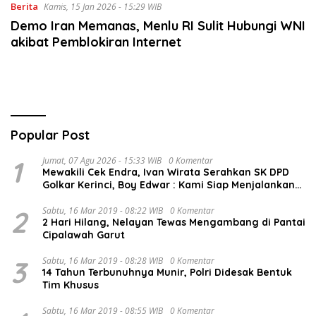
Berita
Kamis, 15 Jan 2026 - 15:29 WIB
Demo Iran Memanas, Menlu RI Sulit Hubungi WNI
akibat Pemblokiran Internet
Popular Post
1
Jumat, 07 Agu 2026 - 15:33 WIB
0 Komentar
Mewakili Cek Endra, Ivan Wirata Serahkan SK DPD
Golkar Kerinci, Boy Edwar : Kami Siap Menjalankan
Amanah
2
Sabtu, 16 Mar 2019 - 08:22 WIB
0 Komentar
2 Hari Hilang, Nelayan Tewas Mengambang di Pantai
Cipalawah Garut
3
Sabtu, 16 Mar 2019 - 08:28 WIB
0 Komentar
14 Tahun Terbunuhnya Munir, Polri Didesak Bentuk
Tim Khusus
Sabtu, 16 Mar 2019 - 08:55 WIB
0 Komentar