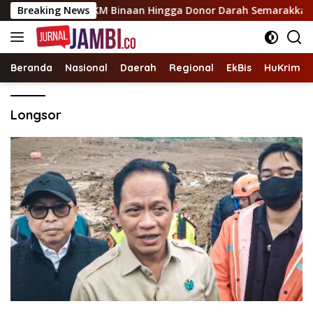
Langsung
h Berkibar, UMKM Binaan Hingga Donor Darah Semarakkan HUT R
Breaking News
ke
konten
Beranda
Nasional
Daerah
Regional
EkBis
HuKrim
Longsor