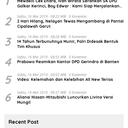
1
Mewakili Cek Endra, Ivan Wirata Serahkan SK DPD
Golkar Kerinci, Boy Edwar : Kami Siap Menjalankan
Amanah
2
Sabtu, 16 Mar 2019 - 08:22 WIB
0 Komentar
2 Hari Hilang, Nelayan Tewas Mengambang di Pantai
Cipalawah Garut
3
Sabtu, 16 Mar 2019 - 08:28 WIB
0 Komentar
14 Tahun Terbunuhnya Munir, Polri Didesak Bentuk
Tim Khusus
4
Sabtu, 16 Mar 2019 - 08:55 WIB
0 Komentar
Prabowo Resmikan Kantor DPD Gerindra di Banten
5
Sabtu, 16 Mar 2019 - 09:03 WIB
0 Komentar
Video: Kelemahan dan Kelebihan All New Terios
6
Sabtu, 16 Mar 2019 - 09:37 WIB
0 Komentar
Aliansi Nissan-Mitsubishi Luncurkan Livina Versi
Mungil
Recent Post