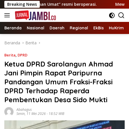
Langsung
s “Layanan Umat” resmi beroperasi.
Breaking News
Mewakili Cek Endr
ke
konten
Beranda
Nasional
Daerah
Regional
EkBis
HuKrim
Beranda
Berita
Berita
,
DPRD
Ketua DPRD Sarolangun Ahmad
Jani Pimpin Rapat Paripurna
Pandangan Umum Fraksi-Fraksi
DPRD Terhadap Raperda
Pembentukan Desa Sido Mukti
Abahagus
Senin, 11 Mei 2026 - 18:52 WIB