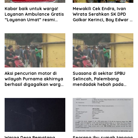
Kabar baik untuk warga!
Mewakili Cek Endra, Ivan
Layanan Ambulance Gratis
Wirata Serahkan SK DPD
“Layanan Umat” resmi
Golkar Kerinci, Boy Edwar :
beroperasi.
Kami Siap Menjalankan
Amanah
Aksi pencurian motor di
Suasana di sekitar SPBU
wilayah Purnama akhirnya
Selincah, Palembang
berhasil digagalkan warga.
mendadak heboh pada
Pelaku diamankan di depan
Jumat siang7 Agustus
pom bensin Mayang
2026.
Warga Desa Pematang
Seorang ibu rumah tangga