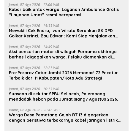
Jumat, 07 Agu 2026 - 17:06 WIB
Kabar baik untuk warga! Layanan Ambulance Gratis
“Layanan Umat” resmi beroperasi.
Jumat, 07 Agu 2026 - 15:33 WIB
Mewakili Cek Endra, Ivan Wirata Serahkan SK DPD
Golkar Kerinci, Boy Edwar : Kami Siap Menjalankan
Amanah
Jumat, 07 Agu 2026 - 14:49 WIB
Aksi pencurian motor di wilayah Purnama akhirnya
berhasil digagalkan warga. Pelaku diamankan di
depan pom bensin Mayang
Jumat, 07 Agu 2026 - 12:21 WIB
Pra-Porprov Catur Jambi 2026 Memanas! 72 Pecatur
Terbaik dari 11 Kabupaten/Kota Adu Strategi
Jumat, 07 Agu 2026 - 10:13 WIB
Suasana di sekitar SPBU Selincah, Palembang
mendadak heboh pada Jumat siang7 Agustus 2026.
Kamis, 06 Agu 2026 - 20:46 WIB
Warga Desa Pematang Gajah RT 13 digegerkan
dengan peristiwa terbakarnya kabel jaringan listrik
pada malam hari.