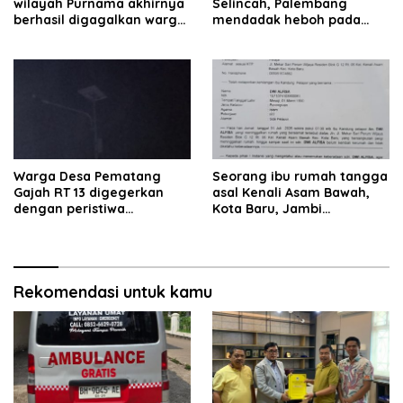
wilayah Purnama akhirnya
Selincah, Palembang
berhasil digagalkan warga.
mendadak heboh pada
Pelaku diamankan di depan
Jumat siang7 Agustus
pom bensin Mayang
2026.
Warga Desa Pematang
Seorang ibu rumah tangga
Gajah RT 13 digegerkan
asal Kenali Asam Bawah,
dengan peristiwa
Kota Baru, Jambi
terbakarnya kabel jaringan
dilaporkan hilang sejak 6
listrik pada malam hari.
hari lalu. Hingga saat ini
keberadaannya belum
diketahui.
Rekomendasi untuk kamu