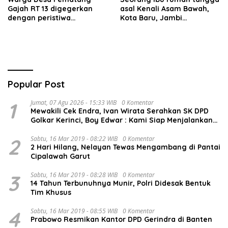
Gajah RT 13 digegerkan
asal Kenali Asam Bawah,
dengan peristiwa
Kota Baru, Jambi
terbakarnya kabel jaringan
dilaporkan hilang sejak 6
listrik pada malam hari.
hari lalu. Hingga saat ini
keberadaannya belum
diketahui.
Popular Post
1
Jumat, 07 Agu 2026 - 15:33 WIB
0 Komentar
Mewakili Cek Endra, Ivan Wirata Serahkan SK DPD
Golkar Kerinci, Boy Edwar : Kami Siap Menjalankan
Amanah
2
Sabtu, 16 Mar 2019 - 08:22 WIB
0 Komentar
2 Hari Hilang, Nelayan Tewas Mengambang di Pantai
Cipalawah Garut
3
Sabtu, 16 Mar 2019 - 08:28 WIB
0 Komentar
14 Tahun Terbunuhnya Munir, Polri Didesak Bentuk
Tim Khusus
4
Sabtu, 16 Mar 2019 - 08:55 WIB
0 Komentar
Prabowo Resmikan Kantor DPD Gerindra di Banten