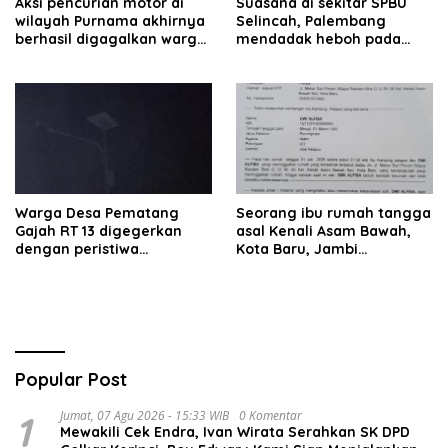
Aksi pencurian motor di
Suasana di sekitar SPBU
wilayah Purnama akhirnya
Selincah, Palembang
berhasil digagalkan warga.
mendadak heboh pada
Pelaku diamankan di depan
Jumat siang7 Agustus
pom bensin Mayang
2026.
Warga Desa Pematang
Seorang ibu rumah tangga
Gajah RT 13 digegerkan
asal Kenali Asam Bawah,
dengan peristiwa
Kota Baru, Jambi
terbakarnya kabel jaringan
dilaporkan hilang sejak 6
listrik pada malam hari.
hari lalu. Hingga saat ini
keberadaannya belum
diketahui.
Popular Post
1
Jumat, 07 Agu 2026 - 15:33 WIB
0 Komentar
Mewakili Cek Endra, Ivan Wirata Serahkan SK DPD