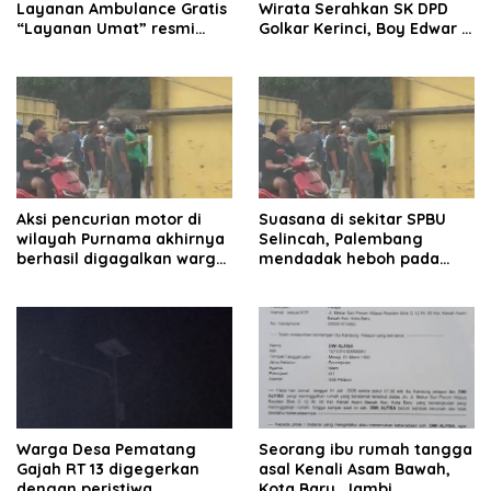
Layanan Ambulance Gratis
Wirata Serahkan SK DPD
“Layanan Umat” resmi
Golkar Kerinci, Boy Edwar :
beroperasi.
Kami Siap Menjalankan
Amanah
Aksi pencurian motor di
Suasana di sekitar SPBU
wilayah Purnama akhirnya
Selincah, Palembang
berhasil digagalkan warga.
mendadak heboh pada
Pelaku diamankan di depan
Jumat siang7 Agustus
pom bensin Mayang
2026.
Warga Desa Pematang
Seorang ibu rumah tangga
Gajah RT 13 digegerkan
asal Kenali Asam Bawah,
dengan peristiwa
Kota Baru, Jambi