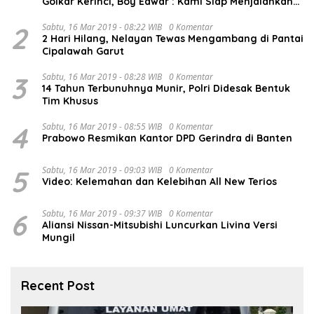
Golkar Kerinci, Boy Edwar : Kami Siap Menjalankan
Amanah
2
Sabtu, 16 Mar 2019 - 08:22 WIB
0 Komentar
2 Hari Hilang, Nelayan Tewas Mengambang di Pantai
Cipalawah Garut
3
Sabtu, 16 Mar 2019 - 08:28 WIB
0 Komentar
14 Tahun Terbunuhnya Munir, Polri Didesak Bentuk
Tim Khusus
4
Sabtu, 16 Mar 2019 - 08:55 WIB
0 Komentar
Prabowo Resmikan Kantor DPD Gerindra di Banten
5
Sabtu, 16 Mar 2019 - 09:03 WIB
0 Komentar
Video: Kelemahan dan Kelebihan All New Terios
6
Sabtu, 16 Mar 2019 - 09:37 WIB
0 Komentar
Aliansi Nissan-Mitsubishi Luncurkan Livina Versi
Mungil
Recent Post