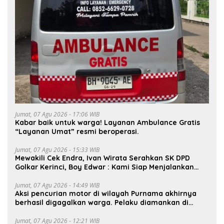
Jumat, 07 Agu 2026 - 17:06 WIB
Kabar baik untuk warga! Layanan Ambulance Gratis
“Layanan Umat” resmi beroperasi.
Jumat, 07 Agu 2026 - 15:33 WIB
Mewakili Cek Endra, Ivan Wirata Serahkan SK DPD
Golkar Kerinci, Boy Edwar : Kami Siap Menjalankan
Amanah
Jumat, 07 Agu 2026 - 14:49 WIB
Aksi pencurian motor di wilayah Purnama akhirnya
berhasil digagalkan warga. Pelaku diamankan di
depan pom bensin Mayang
Jumat, 07 Agu 2026 - 12:21 WIB