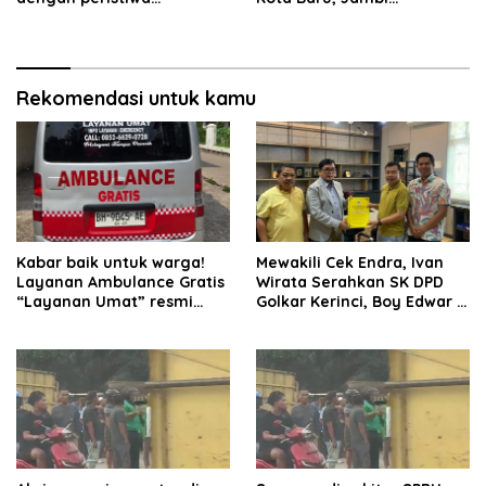
terbakarnya kabel jaringan
dilaporkan hilang sejak 6
listrik pada malam hari.
hari lalu. Hingga saat ini
keberadaannya belum
diketahui.
Rekomendasi untuk kamu
Kabar baik untuk warga!
Mewakili Cek Endra, Ivan
Layanan Ambulance Gratis
Wirata Serahkan SK DPD
“Layanan Umat” resmi
Golkar Kerinci, Boy Edwar :
beroperasi.
Kami Siap Menjalankan
Amanah