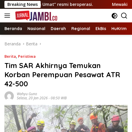
Langsung
 “Layanan Umat” resmi beroperasi.
Breaking News
Mewakili Cek Endra
ke
konten
Beranda
Nasional
Daerah
Regional
EkBis
HuKrim
Beranda
Berita
Berita
,
Peristiwa
Tim SAR Akhirnya Temukan
Korban Perempuan Pesawat ATR
42-500
Wahyu Guno
Selasa, 20 Jan 2026 - 08:50 WIB