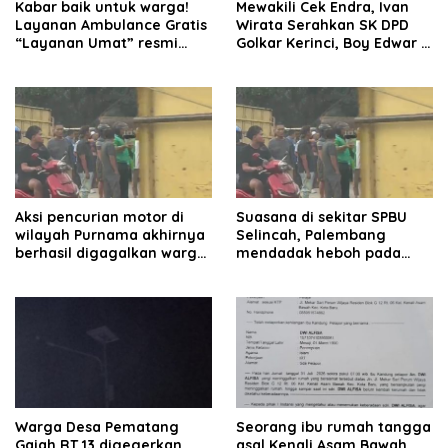
Kabar baik untuk warga!
Mewakili Cek Endra, Ivan
Layanan Ambulance Gratis
Wirata Serahkan SK DPD
“Layanan Umat” resmi
Golkar Kerinci, Boy Edwar :
beroperasi.
Kami Siap Menjalankan
Amanah
Aksi pencurian motor di
Suasana di sekitar SPBU
wilayah Purnama akhirnya
Selincah, Palembang
berhasil digagalkan warga.
mendadak heboh pada
Pelaku diamankan di depan
Jumat siang7 Agustus
pom bensin Mayang
2026.
Warga Desa Pematang
Seorang ibu rumah tangga
Gajah RT 13 digegerkan
asal Kenali Asam Bawah,