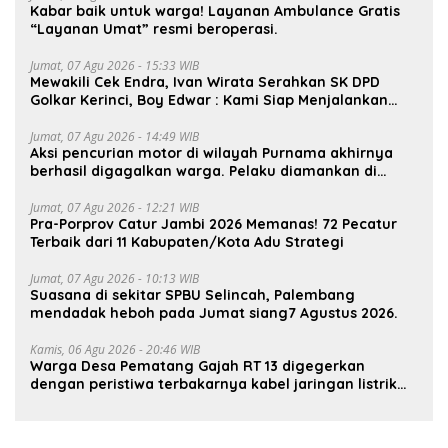
Kabar baik untuk warga! Layanan Ambulance Gratis
“Layanan Umat” resmi beroperasi.
Jumat, 07 Agu 2026 - 15:33 WIB
Mewakili Cek Endra, Ivan Wirata Serahkan SK DPD
Golkar Kerinci, Boy Edwar : Kami Siap Menjalankan
Amanah
Jumat, 07 Agu 2026 - 14:49 WIB
Aksi pencurian motor di wilayah Purnama akhirnya
berhasil digagalkan warga. Pelaku diamankan di
depan pom bensin Mayang
Jumat, 07 Agu 2026 - 12:21 WIB
Pra-Porprov Catur Jambi 2026 Memanas! 72 Pecatur
Terbaik dari 11 Kabupaten/Kota Adu Strategi
Jumat, 07 Agu 2026 - 10:13 WIB
Suasana di sekitar SPBU Selincah, Palembang
mendadak heboh pada Jumat siang7 Agustus 2026.
Kamis, 06 Agu 2026 - 20:46 WIB
Warga Desa Pematang Gajah RT 13 digegerkan
dengan peristiwa terbakarnya kabel jaringan listrik
pada malam hari.