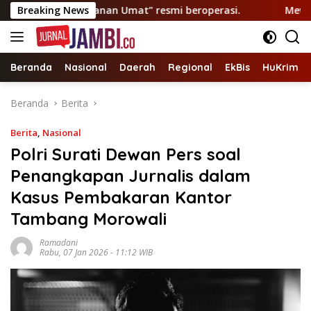
Langsung
atis “Layanan Umat” resmi beroperasi.
Breaking News
Mewakili Cek E
ke
konten
Beranda
Nasional
Daerah
Regional
EkBis
HuKrim
Beranda
Berita
Berita
,
Nasional
Polri Surati Dewan Pers soal
Penangkapan Jurnalis dalam
Kasus Pembakaran Kantor
Tambang Morowali
Ramadani
Rabu, 07 Jan 2026 - 11:12 WIB