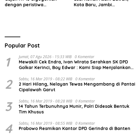
dengan peristiwa
Kota Baru, Jambi
terbakarnya kabel jaringan
dilaporkan hilang sejak 6
listrik pada malam hari.
hari lalu. Hingga saat ini
keberadaannya belum
diketahui.
Popular Post
1
Jumat, 07 Agu 2026 - 15:33 WIB
0 Komentar
Mewakili Cek Endra, Ivan Wirata Serahkan SK DPD
Golkar Kerinci, Boy Edwar : Kami Siap Menjalankan
Amanah
2
Sabtu, 16 Mar 2019 - 08:22 WIB
0 Komentar
2 Hari Hilang, Nelayan Tewas Mengambang di Pantai
Cipalawah Garut
3
Sabtu, 16 Mar 2019 - 08:28 WIB
0 Komentar
14 Tahun Terbunuhnya Munir, Polri Didesak Bentuk
Tim Khusus
4
Sabtu, 16 Mar 2019 - 08:55 WIB
0 Komentar
Prabowo Resmikan Kantor DPD Gerindra di Banten