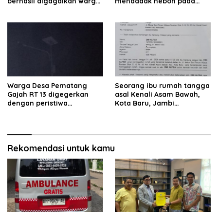
berhasil digagalkan warga.
mendadak heboh pada
Pelaku diamankan di depan
Jumat siang7 Agustus
pom bensin Mayang
2026.
Warga Desa Pematang
Seorang ibu rumah tangga
Gajah RT 13 digegerkan
asal Kenali Asam Bawah,
dengan peristiwa
Kota Baru, Jambi
terbakarnya kabel jaringan
dilaporkan hilang sejak 6
listrik pada malam hari.
hari lalu. Hingga saat ini
keberadaannya belum
diketahui.
Rekomendasi untuk kamu